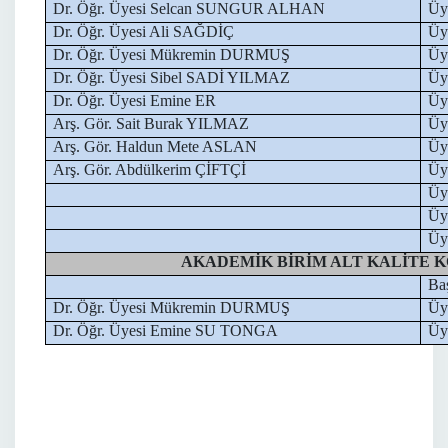
Dr. Öğr. Üyesi Selcan SUNGUR ALHAN
Üy
Dr. Öğr. Üyesi Ali SAĞDİÇ
Üy
Dr. Öğr. Üyesi Mükremin DURMUŞ
Üy
Dr. Öğr. Üyesi Sibel SADİ YILMAZ
Üy
Dr. Öğr. Üyesi Emine ER
Üy
Arş. Gör. Sait Burak YILMAZ
Üy
Arş. Gör. Haldun Mete ASLAN
Üy
Arş. Gör. Abdülkerim ÇİFTÇİ
Üy
Üy
Üy
Üy
AKADEMİK BİRİM ALT KALİTE 
Ba
Dr. Öğr. Üyesi Mükremin DURMUŞ
Üy
Dr. Öğr. Üyesi Emine SU TONGA
Üy