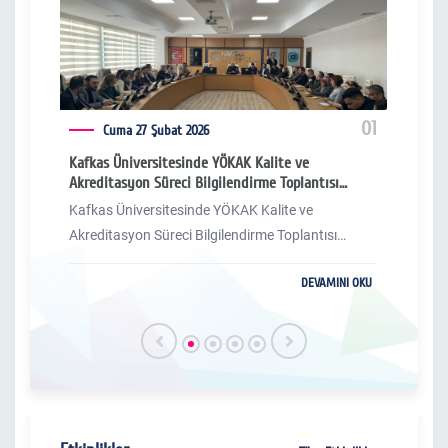
04
01
Cuma 27 Şubat 2026
Kafkas Üniversitesinde YÖKAK Kalite ve
Mühe
Akreditasyon Süreci Bilgilendirme Toplantısı
Ziya
Gerçekleştirildi
Kafkas Üniversitesinde YÖKAK Kalite ve
Mühen
Akreditasyon Süreci Bilgilendirme Toplantısı
Ziya
Gerçekleştirildi
I OKU
DEVAMINI OKU