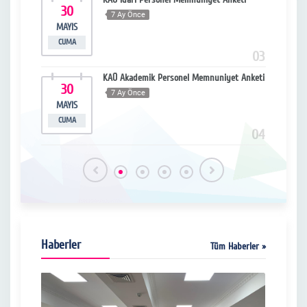
30
2
7 Ay Önce
MAYIS
EK
CUMA
CU
15
03
KAÜ Akademik Personel Memnuniyet Anketi
30
0
7 Ay Önce
MAYIS
NI
CUMA
CU
16
04
Haberler
Tüm Haberler »