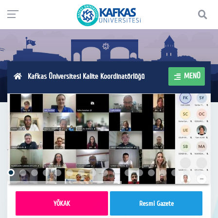
MENÜ
Kafkas Üniversitesi Kalite Koordinatörlüğü
YÖKAK
Resmi Gazete