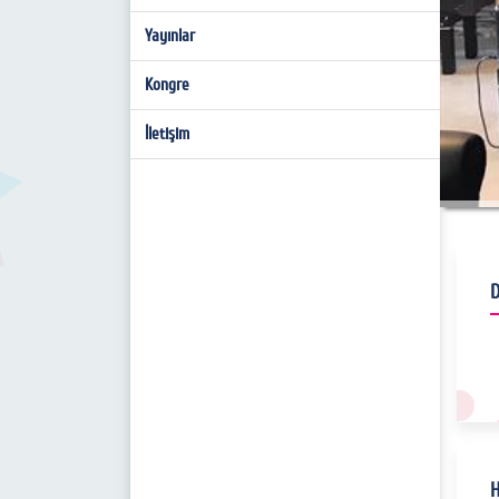
Yayınlar
Haberler & Etkinlikler
Kongre
İletişim
D
H