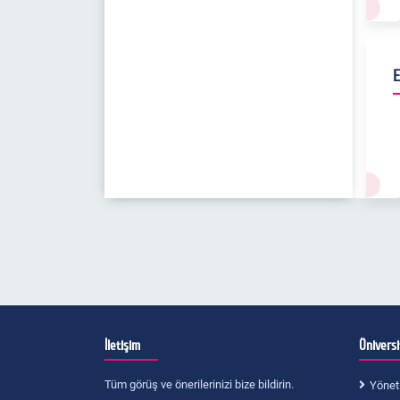
E
İletişim
Ünivers
Tüm görüş ve önerilerinizi bize bildirin.
Yönet