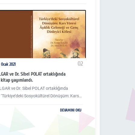
02
 Ocak 2021
Salı 12 Ocak 2021
LGAR ve Dr. Sibel POLAT ortaklığında
Dr. Koray İLGAR ve Dr.
 kitap yayımlandı.
hazırlanan kitap böl
İLGAR ve Dr. Sibel POLAT ortaklığında
Trabzon Üniversitesi 
 ‘Türkiye’deki Sosyokültürel Dönüşüm: Kars
İLGAR ve Kafkas Ünive
lık Geleneği ve Genç Dinleyici Kitlesi’ isimli
Sibel POLAT ortaklığı
DEVAMINI OKU
mlandı.
Müzik Kültürüne Kaza
Emektar Bir Halk Sana
Yaşamı, Sanatçı Kimliği
kitap bölümü 'TÜRK M