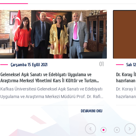
01
Çarşamba 15 Eylül 2021
Salı 12
Geleneksel Aşık Sanatı ve Edebiyatı Uygulama ve
Dr. Koray İ
Araştırma Merkezi Yönetimi Kars İl Kültür ve Turizm
hazırlanan
Müdürü Sayın Hayrettin ÇETİN’i ziyaret etti.
Kafkas Üniversitesi Geleneksel Aşık Sanatı ve Edebiyatı
Dr. Koray 
Uygulama ve Araştırma Merkezi Müdürü Prof. Dr. Rafig
hazırlanan
İmrani ve yardımcıları Doç. Dr. Sibel Polat ve Öğr. Gör.
Yöresi Âşık
DEVAMINI OKU
Nargiz İmrani Öztürk Kars İl Kültür ve Turizm Müdürü
kitap yayı
Sn. Hayrettin Çetin’i makamında ziyaret etti.