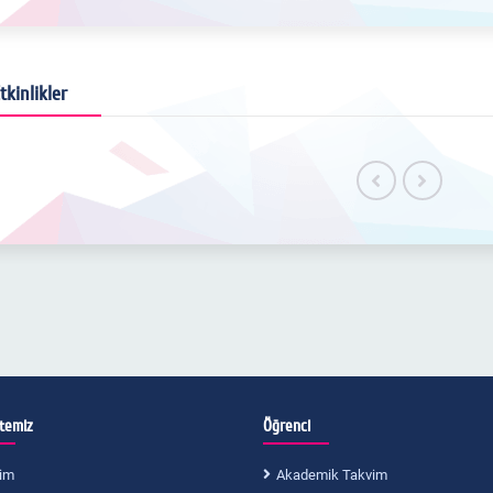
tkinlikler
itemiz
Öğrenci
im
Akademik Takvim