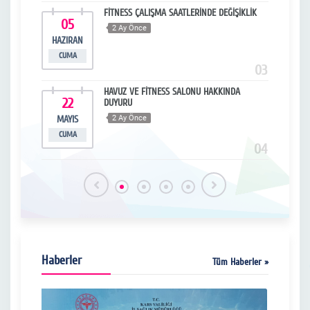
FİTNESS ÇALIŞMA SAATLERİNDE DEĞİŞİKLİK
05
2
2 Ay Önce
HAZIRAN
NI
CUMA
SA
15
03
PALI
HAVUZ VE FİTNESS SALONU HAKKINDA
22
1
DUYURU
MAYIS
2 Ay Önce
MA
CUMA
ÇARŞ
16
04
Haberler
Tüm Haberler »