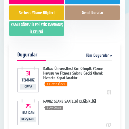
Serbest Yüzme Bilgileri
Genel Kurallar
KAMU GÖREVLİLERİ ETİK DAVRANIŞ
İLKELERİ
Duyurular
Tüm Duyurular »
NUN
Kafkas Üniversitesi Yarı Olimpik Yüzme
31
1
TILMASI
Havuzu ve Fitness Salonu Geçici Olarak
Hizmete Kapatılacaktır
TEMMUZ
MA
1 Hafta Önce
CUMA
ÇARŞ
13
01
LACAĞI
HAVUZ SEANS SAATLERİ DEĞİŞİKLİĞİ
25
0
1 Ay Önce
HAZIRAN
MA
PERŞEMBE
PERŞ
14
02