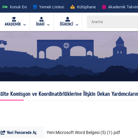
Konuk Evi
Yemek Listesi
Kütüphane
Akademik Takvi
AKADEMİK
İDARİ
ÖĞRENCİ
ülte Komisyon ve Koordinatörlüklerine İlişkin Dekan Yardımcıların
Yeni Pencerede Aç
Yeni Microsoft Word Belgesi (5) (1).pdf