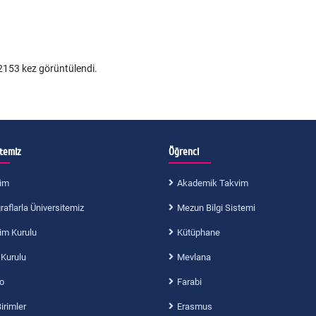
153 kez görüntülendi.
itemiz
Öğrenci
im
Akademik Takvim
aflarla Üniversitemiz
Mezun Bilgi Sistemi
im Kurulu
Kütüphane
 Kurulu
Mevlana
o
Farabi
Birimler
Erasmus