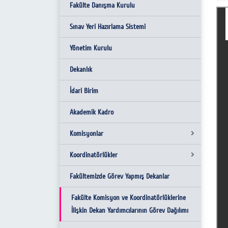
Fakülte Danışma Kurulu
Sınav Yeri Hazırlama Sistemi
Yönetim Kurulu
Dekanlık
İdari Birim
Akademik Kadro
Komisyonlar
Koordinatörlükler
Atama Kriterleri Ön Değerlendirme
Komisyonu
Fakültemizde Görev Yapmış Dekanlar
Topluma Hizmet Uygulamaları Dersi
Mezun İzleme Komisyonu
Koordinatörleri
Fakülte Komisyon ve Koordinatörlüklerine
İlişkin Dekan Yardımcılarının Görev Dağılımı
DİJİTAL DÖNÜŞÜM KOMİSYONU
İntibak ve Muafiyet Koordinatörleri