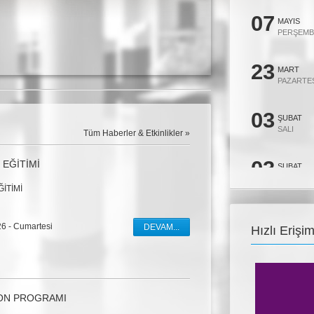
07
MAYIS
PERŞEMB
23
MART
PAZARTE
03
ŞUBAT
SALI
Tüm Haberler & Etkinlikler »
03
 EĞİTİMİ
ŞUBAT
SALI
ĞİTİMİ
26
OCAK
26
-
Cumartesi
PAZARTE
DEVAM...
Hızlı Erişi
27
ARALIK
CUMARTE
ON PROGRAMI