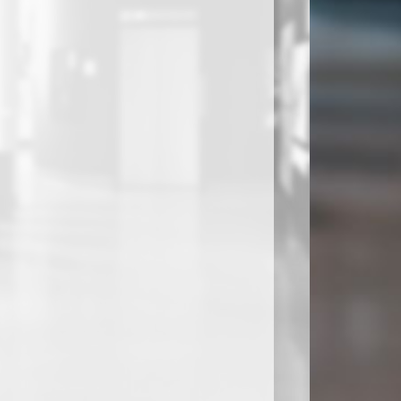
E
GÜZ DÖNEMİ DERS PROGRAMI
16 - Genel Duyuru
TEK DERS SINAVI