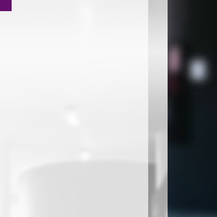
18 ARALIK SAĞLIK YÖNETİCİLERİ GÜNÜ
E
PROGRAMI
10 - Genel Duyuru
E
MAZERET SINAV PROGRAMI
11 - Genel Duyuru
SI
ARA SINAV PROGRAMI
12 - Genel Duyuru
SI
AKADEMİK DANIŞMAN LİSTESİ
13 - Genel Duyuru
BA
DERS MUAFİYET SONUÇLARI
14 - Genel Duyuru
SI
MUAFİYET SINAVI DUYURUSU
15 - Genel Duyuru