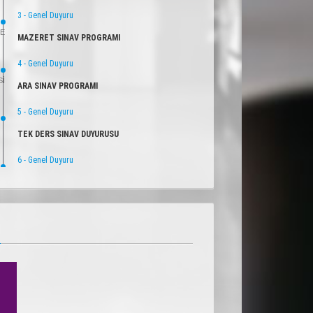
3 - Genel Duyuru
E
MAZERET SINAV PROGRAMI
4 - Genel Duyuru
SI
ARA SINAV PROGRAMI
5 - Genel Duyuru
TEK DERS SINAV DUYURUSU
6 - Genel Duyuru
BAHAR DÖNEMİ DERS PROGRAMI
7 - Genel Duyuru
SI
m
BÜTÜNLEME MAZERET SINAV PROGRAMI
8 - Genel Duyuru
SI
FİNAL VE BÜTÜNLEME SINAV PROGRAMI
9 - Genel Duyuru