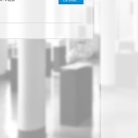
24
-
Pazar
DEVAM...
PERŞEMB
22
TEMMUZ
SALI