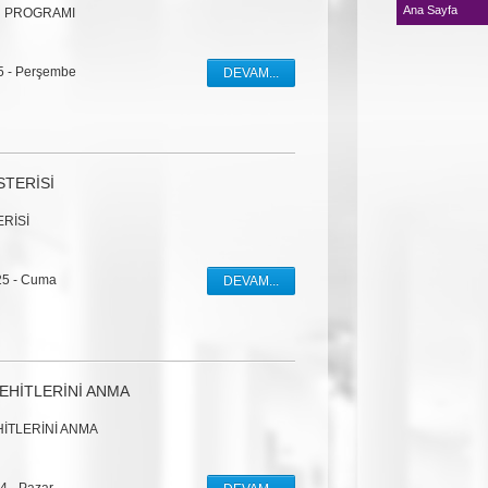
18
Ana Sayfa
 PROGRAMI
ARALIK
PERŞEMB
25
-
Perşembe
DEVAM...
18
ARALIK
PERŞEMB
03
STERİSİ
KASIM
PAZARTE
RİSİ
18
EKIM
CUMARTE
25
-
Cuma
DEVAM...
08
EKIM
ÇARŞAM
EHİTLERİNİ ANMA
22
EYLÜL
PAZARTE
HİTLERİNİ ANMA
18
EYLÜL