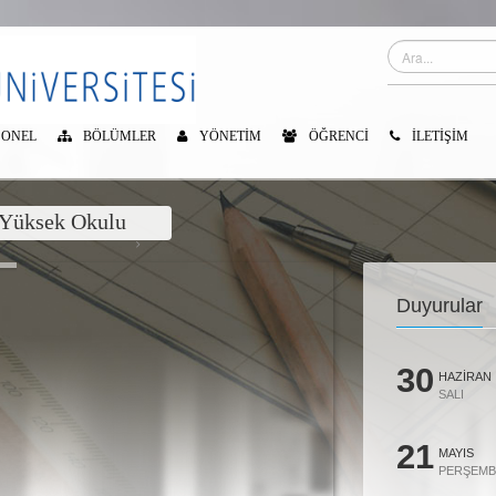
SONEL
BÖLÜMLER
YÖNETIM
ÖĞRENCI
İLETIŞIM
 Yüksek Okulu
Duyurular
30
HAZIRAN
SALI
21
MAYIS
PERŞEMB