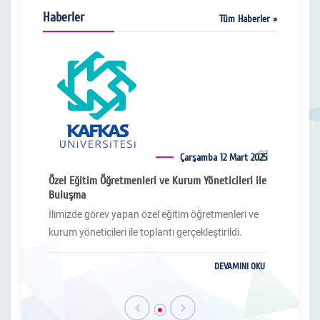
Haberler
Tüm Haberler »
01
01
 2025
Çarşamba 12 Mart 2025
i ile
Özel Eğitim Öğretmenleri ve Kurum Yöneticileri ile
Özel 
Buluşma
Bulu
 ve
İlimizde görev yapan özel eğitim öğretmenleri ve
İlimi
kurum yöneticileri ile toplantı gerçekleştirildi.
kurum
 OKU
DEVAMINI OKU