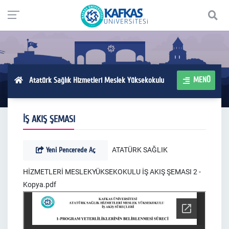
MENÜ
Atatürk Sağlık Hizmetleri Meslek Yüksekokulu
İŞ AKIŞ ŞEMASI
Yeni Pencerede Aç
ATATÜRK SAĞLIK
HİZMETLERİ MESLEKYÜKSEKOKULU İŞ AKIŞ ŞEMASI 2 -
Kopya.pdf