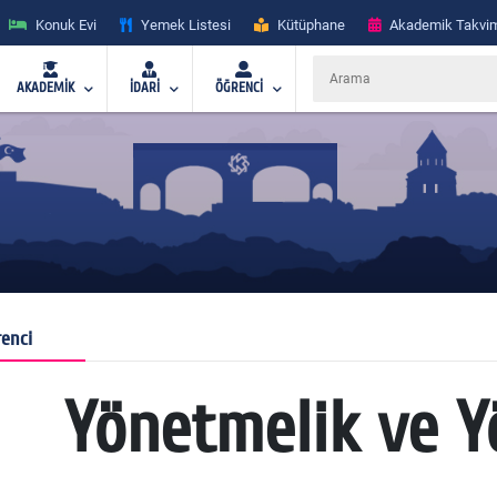
Konuk Evi
Yemek Listesi
Kütüphane
Akademik Takvi
AKADEMİK
İDARİ
ÖĞRENCİ
enci
Yönetmelik ve Y