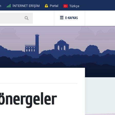
m
İNTERNET ERİŞİM
Portal
Türkçe
E-KAFKAS
önergeler