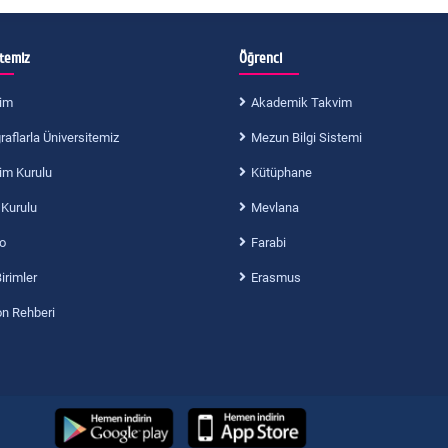
itemiz
Öğrenci
im
Akademik Takvim
aflarla Üniversitemiz
Mezun Bilgi Sistemi
im Kurulu
Kütüphane
 Kurulu
Mevlana
o
Farabi
Birimler
Erasmus
on Rehberi