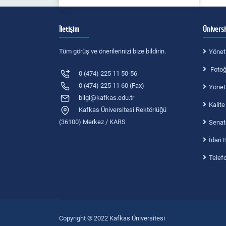
İletişim
Ünivers
Tüm görüş ve önerilerinizi bize bildirin.
Yönet
Fotoğr
0 (474) 225 11 50-56
0 (474) 225 11 60 (Fax)
Yönet
bilgi@kafkas.edu.tr
Kalite
Kafkas Üniversitesi Rektörlüğü
(36100) Merkez / KARS
Senat
İdari 
Telef
Copyright © 2022 Kafkas Üniversitesi