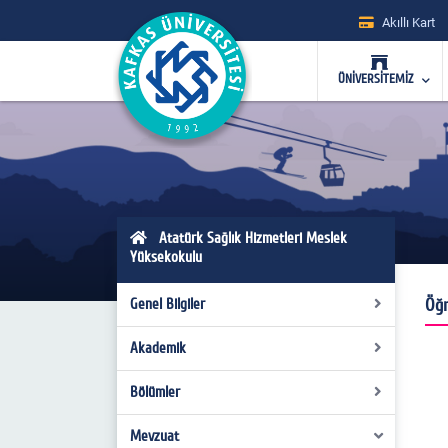
Akıllı Kart
ÜNİVERSİTEMİZ
Atatürk Sağlık Hizmetleri Meslek
Yüksekokulu
Öğr
Genel Bilgiler
Akademik
Genel Tanıtım
Yönetim
Bölümler
Akademik Kadro
Yüksekokul Kurulu
Danışmanlıklar
Mevzuat
Tıbbi Hizmetler ve Teknikleri