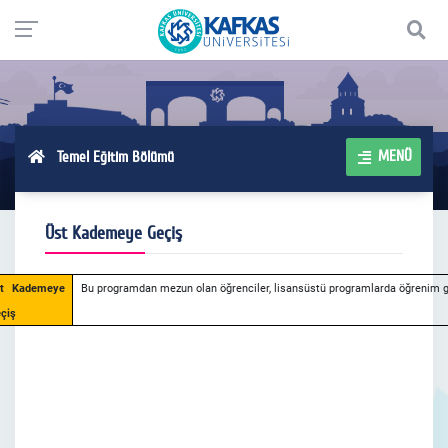
MENÜ
Temel Eğitim Bölümü
Üst Kademeye Geçiş
t Kademeye
Bu programdan mezun olan öğrenciler, lisansüstü programlarda öğrenim g
çiş