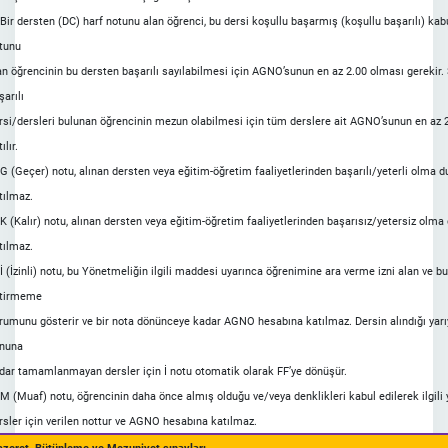
 Bir dersten (DC) harf notunu alan öğrenci, bu dersi koşullu başarmış (koşullu başarılı) kabu
tunu
an öğrencinin bu dersten başarılı sayılabilmesi için AGNO’sunun en az 2.00 olması gerekir
şarılı
rsi/dersleri bulunan öğrencinin mezun olabilmesi için tüm derslere ait AGNO’sunun en az
ılır.
 G (Geçer) notu, alınan dersten veya eğitim-öğretim faaliyetlerinden başarılı/yeterli olm
tılmaz.
 K (Kalır) notu, alınan dersten veya eğitim-öğretim faaliyetlerinden başarısız/yetersiz ol
tılmaz.
 İ (İzinli) notu, bu Yönetmeliğin ilgili maddesi uyarınca öğrenimine ara verme izni alan ve bu
tirmeme
rumunu gösterir ve bir nota dönünceye kadar AGNO hesabına katılmaz. Dersin alındığı yarıyı
nuna
dar tamamlanmayan dersler için İ notu otomatik olarak FF’ye dönüşür.
 M (Muaf) notu, öğrencinin daha önce almış olduğu ve/veya denklikleri kabul edilerek ilgili
rsler için verilen nottur ve AGNO hesabına katılmaz.