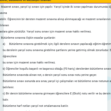
zeret, Bütünleme ve Mezuniyet sınavları
) Mazeret sınavı, yarıyıl içi sınavı için yapılır. Yarıyıl içinde iki sınav yapılması durumunda
navına
rebilir. Öğrencinin bir dersten mazeret sınavına alınıp alınmayacağı ve mazeret sınavlarının
lirlenen
aslara göre yürütülür. Yarıyıl sonu sınavı için mazeret sınav hakkı verilmez.
) Bütünleme sınavına ilişkin esaslar şunlardır:
a)
Bütünleme sınavına girebilmek için; ilgili derslere sınavın yapılacağı eğitim-öğreti
bu derslerin yarıyıl sonu sınavına girebilme şartlarını yerine getirmiş olmak zorunludur
öğrencilere
bu sınav için mazeret sınav hakkı verilmez.
b) Öğrenciler koşullu başarılı ve başarısız olduğu (F0 hariç) derslerden bütünleme sınavın
Bütünleme sınavında alınan not, o dersin yarıyıl sonu sınav notu yerine geçer.
Bütünleme sınavı sonunda ara sınav, yarıyıl içi çalışmaları ve bütünleme sınav notunun ağı
belirlenir.
c) Bir dersin bütünleme sınavına girmeyen öğrencilere E (Eksik) notu verilir ve bu dersin 
kalır.
Bütünleme harf notları yarıyıl not ortalamasına katılır.