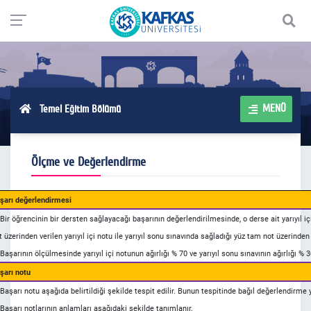
MENÜ
Temel Eğitim Bölümü
Ölçme ve Değerlendirme
şarı değerlendirmesi
 Bir öğrencinin bir dersten sağlayacağı başarının değerlendirilmesinde, o derse ait yarıyıl i
t üzerinden verilen yarıyıl içi notu ile yarıyıl sonu sınavında sağladığı yüz tam not üzerinden 
 Başarının ölçülmesinde yarıyıl içi notunun ağırlığı % 70 ve yarıyıl sonu sınavının ağırlığı % 30
şarı notu
 Başarı notu aşağıda belirtildiği şekilde tespit edilir. Bunun tespitinde bağıl değerlendirme y
 Başarı notlarının anlamları aşağıdaki şekilde tanımlanır.