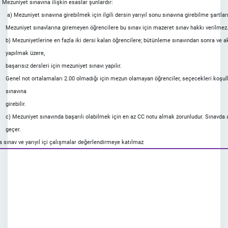
) Mezuniyet sınavına ilişkin esaslar şunlardır:
 Mezuniyet sınavına girebilmek için ilgili dersin yarıyıl sonu sınavına girebilme şartları
Mezuniyet sınavlarına giremeyen öğrencilere bu sınav için mazeret sınav hakkı verilmez
b) Mezuniyetlerine en fazla iki dersi kalan öğrencilere; bütünleme sınavından sonra ve 
yapılmak üzere,
başarısız dersleri için mezuniyet sınavı yapılır.
Genel not ortalamaları 2.00 olmadığı için mezun olamayan öğrenciler, seçecekleri koşullu
sınavına
girebilir.
c) Mezuniyet sınavında başarılı olabilmek için en az CC notu almak zorunludur. Sınavda a
geçer.
a sınav ve yarıyıl içi çalışmalar değerlendirmeye katılmaz