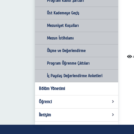
Mezun İstihdamı
Mezuniyet Koşulları
Üst Kademeye Geçiş
Program Kabul Şartları
Ölçme ve Değerlendirme
Mezun İstihdamı
Mezuniyet Koşulları
Üst Kademeye Geçiş
Program Öğrenme Çıktıları
Ölçme ve Değerlendirme
Mezun İstihdamı
Mezuniyet Koşulları
Program Öğrenme Çıktıları
Ölçme ve Değerlendirme
Mezun İstihdamı
Program Öğrenme Çıktıları
Ölçme ve Değerlendirme
4
Program Öğrenme Çıktıları
İç Paydaş Değerlendirme Anketleri
Bölüm Yönetimi
Öğrenci
İletişim
Ders Programı
Dersler ve İçerikleri
Sosyal Bilgiler Eğitimi Ana Bilim Dalı
Ulaşım