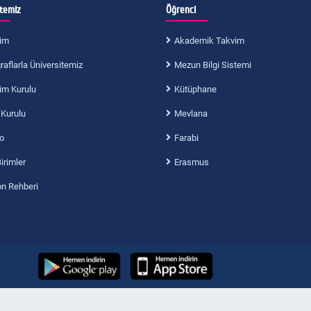
itemiz
Öğrenci
im
Akademik Takvim
aflarla Üniversitemiz
Mezun Bilgi Sistemi
im Kurulu
Kütüphane
 Kurulu
Mevlana
o
Farabi
Birimler
Erasmus
on Rehberi