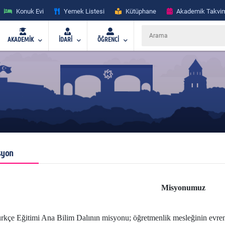
Konuk Evi
Yemek Listesi
Kütüphane
Akademik Takvi
AKADEMİK
İDARİ
ÖĞRENCİ
syon
Misyonumuz
rkçe Eğitimi Ana Bilim Dalının misyonu; öğretmenlik mesleğinin evrensel