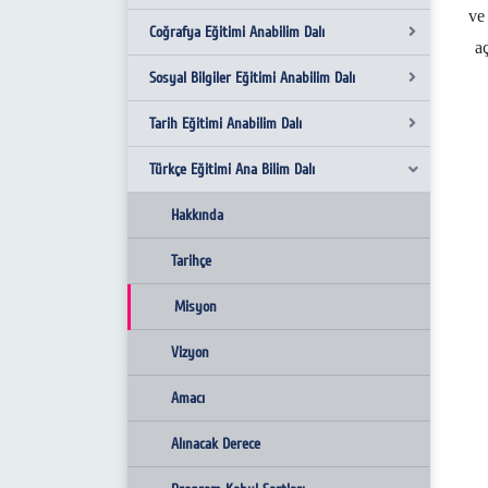
ve
Coğrafya Eğitimi Anabilim Dalı
Misyon ve Vizyon
a
Sosyal Bilgiler Eğitimi Anabilim Dalı
Hakkında
Hakkında
Tarih Eğitimi Anabilim Dalı
Tarihçe
Tarihçe
Hakkında
Türkçe Eğitimi Ana Bilim Dalı
Amacı
Misyon
Tarihçe
Hakkında
Vizyon
Misyon
Tarihçe
Hakkında
Amacı
Vizyon
Misyon
Tarihçe
Alınacak Derece
Amacı
Vizyon
Misyon
Programa Kabul Şartları
Alınacak Derece
Amacı
Vizyon
Üst Kademeye Geçiş
Programa Kabul Şartları
Alınacak Derece
Amacı
Mezuniyet Koşulları
Üst Kademeye Geçiş
Programa Kabul Şartları
Alınacak Derece