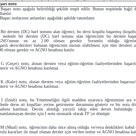
şarı notu
 Başarı notu aşağıda belirtildiği şekilde tespit edilir. Bunun tespitinde bağı
lanılır.
 Başarı notlarının anlamları aşağıdaki şekilde tanımlanır.
 Bir dersten (DC) harf notunu alan öğrenci, bu dersi koşullu başarmış (koşullu 
 nedenle bir dersten (DC) harf notunu alan öğrencinin bu dersten başarı
GNO’sunun en az 2.00 olması gerekir. Sorumlu olduğu öğretim
şarılı dersi/dersleri bulunan öğrencinin mezun olabilmesi için tüm derslere
00 olması gerekir ve AGNO hesabına katılır.
 G (Geçer) notu, alınan dersten veya eğitim-öğretim faaliyetlerinden başarı
sterir ve AGNO hesabına katılmaz.
 K (Kalır) notu, alınan dersten veya eğitim-öğretim faaliyetlerinden başarısı
sterir ve AGNO hesabına katılmaz.
 İ (İzinli) notu, bu Yönetmeliğin ilgili maddesi uyarınca öğrenimine ara 
denle derse ait koşulları yerine getirmeme durumunu gösterir ve bir nota
sabına katılmaz. Dersin alındığı yarıyılı takip eden dersin bulunduğu 
mamlanmayan dersler için İ notu otomatik olarak FF’ye dönüşür.
 M (Muaf) notu, öğrencinin daha önce almış olduğu ve/veya denklikleri kabul e
rulu kararları ile muaf olunan dersler için verilen nottur ve AGNO hesabına ka