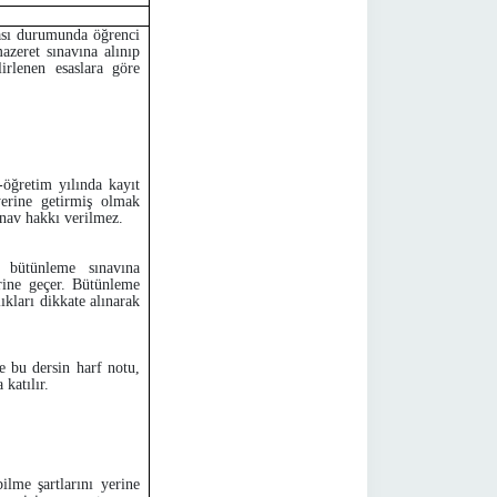
lması durumunda öğrenci
azeret sınavına alınıp
irlenen esaslara göre
-öğretim yılında kayıt
yerine getirmiş olmak
ınav hakkı verilmez.
n bütünleme sınavına
erine geçer. Bütünleme
ıkları dikkate alınarak
e bu dersin harf notu,
 katılır.
ilme şartlarını yerine