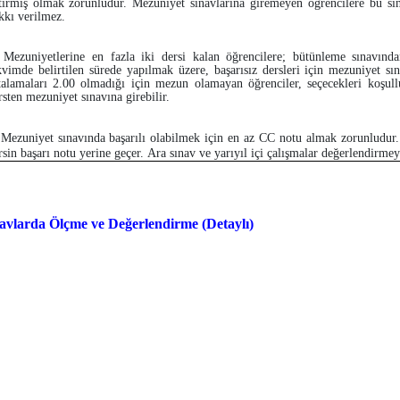
tirmiş olmak zorunludur. Mezuniyet sınavlarına giremeyen öğrencilere bu sın
kkı verilmez.
 Mezuniyetlerine en fazla iki dersi kalan öğrencilere; bütünleme sınavın
kvimde belirtilen sürede yapılmak üzere, başarısız dersleri için mezuniyet sın
talamaları 2.00 olmadığı için mezun olamayan öğrenciler, seçecekleri koşullu
rsten mezuniyet sınavına girebilir.
 Mezuniyet sınavında başarılı olabilmek için en az CC notu almak zorunludur.
rsin başarı notu yerine geçer. Ara sınav ve yarıyıl içi çalışmalar değerlendirme
avlarda Ölçme ve Değerlendirme (Detaylı)