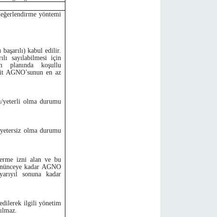
l değerlendirme yöntemi
başarılı) kabul edilir.
lı sayılabilmesi için
 planında koşullu
 ait AGNO’sunun en az
lı/yeterli olma durumu
z/yetersiz olma durumu
verme izni alan ve bu
 dönünceye kadar AGNO
yarıyıl sonuna kadar
dilerek ilgili yönetim
tılmaz.