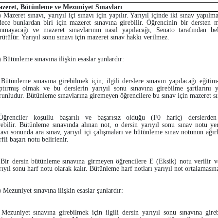
zeret, Bütünleme ve Mezuniyet Sınavları
) Mazeret sınavı, yarıyıl içi sınavı için yapılır. Yarıyıl içinde iki sınav yapı
dece bunlardan biri için mazeret sınavına girebilir. Öğrencinin bir dersten m
ınmayacağı ve mazeret sınavlarının nasıl yapılacağı, Senato tarafından bel
rütülür. Yarıyıl sonu sınavı için mazeret sınav hakkı verilmez.
) Bütünleme sınavına ilişkin esaslar şunlardır:
 Bütünleme sınavına girebilmek için; ilgili derslere sınavın yapılacağı eğitim
ptırmış olmak ve bu derslerin yarıyıl sonu sınavına girebilme şartlarını 
runludur. Bütünleme sınavlarına giremeyen öğrencilere bu sınav için mazeret s
Öğrenciler koşullu başarılı ve başarısız olduğu (F0 hariç) derslerde
rebilir. Bütünleme sınavında alınan not, o dersin yarıyıl sonu sınav notu y
navı sonunda ara sınav, yarıyıl içi çalışmaları ve bütünleme sınav notunun ağırl
rfli başarı notu belirlenir.
 Bir dersin bütünleme sınavına girmeyen öğrencilere E (Eksik) notu verilir v
rıyıl sonu harf notu olarak kalır. Bütünleme harf notları yarıyıl not ortalamasına
) Mezuniyet sınavına ilişkin esaslar şunlardır:
 Mezuniyet sınavına girebilmek için ilgili dersin yarıyıl sonu sınavına gireb