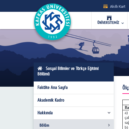
Akıllı Kart
ÜNİVERSİTEMİZ
Sosyal Bilimler ve Türkçe Eğitimi
Bölümü
Ölç
Fakülte Ana Sayfa
Akademik Kadro
Ba
Hakkında
a)
ça
sa
Bölüm
b)