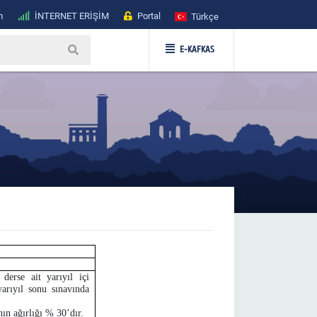
m
İNTERNET ERİŞİM
Portal
Türkçe
E-KAFKAS
derse ait yarıyıl içi
arıyıl sonu sınavında
nın ağırlığı % 30’dır.