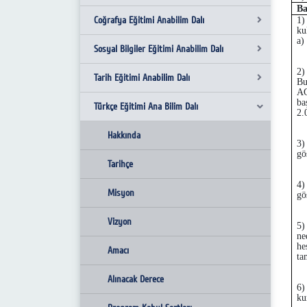
Ba
Coğrafya Eğitimi Anabilim Dalı
Misyon ve Vizyon
1)
kul
a)
Sosyal Bilgiler Eğitimi Anabilim Dalı
Hakkında
Hakkında
2)
Tarih Eğitimi Anabilim Dalı
Tarihçe
Tarihçe
Hakkında
Bu
A
ba
Türkçe Eğitimi Ana Bilim Dalı
Amacı
Misyon
Tarihçe
Hakkında
2.
Vizyon
Misyon
Tarihçe
Hakkında
3)
gö
Amacı
Vizyon
Misyon
Tarihçe
4)
Alınacak Derece
Amacı
Vizyon
Misyon
gö
Programa Kabul Şartları
Alınacak Derece
Amacı
Vizyon
5)
ne
he
Üst Kademeye Geçiş
Programa Kabul Şartları
Alınacak Derece
Amacı
ta
Mezuniyet Koşulları
Üst Kademeye Geçiş
Programa Kabul Şartları
Alınacak Derece
6)
ku