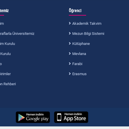
itemiz
Öğrenci
im
Akademik Takvim
aflarla Üniversitemiz
Mezun Bilgi Sistemi
im Kurulu
Kütüphane
 Kurulu
Mevlana
o
Farabi
Birimler
Erasmus
on Rehberi