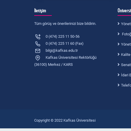
İletişim
Ünivers
Tüm görüş ve önerilerinizi bize bildirin.
Yönet
Fotoğr
0 (474) 225 11 50-56
0 (474) 225 11 60 (Fax)
Yönet
bilgi@kafkas.edu.tr
Kalite
Kafkas Üniversitesi Rektörlüğü
(36100) Merkez / KARS
Senat
İdari 
Telef
Copyright © 2022 Kafkas Üniversitesi