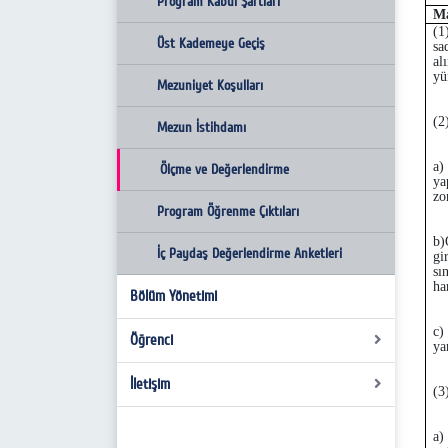
Mezun İstihdamı
Mezuniyet Koşulları
Üst Kademeye Geçiş
Program Kabul Şartları
Ma
(1
Ölçme ve Değerlendirme
Mezun İstihdamı
Mezuniyet Koşulları
Üst Kademeye Geçiş
sa
al
yü
Program Öğrenme Çıktıları
Ölçme ve Değerlendirme
Mezun İstihdamı
Mezuniyet Koşulları
(2
Program Öğrenme Çıktıları
Ölçme ve Değerlendirme
Mezun İstihdamı
a)
Program Öğrenme Çıktıları
Ölçme ve Değerlendirme
ya
zo
Program Öğrenme Çıktıları
b)
İç Paydaş Değerlendirme Anketleri
gi
sı
ha
Bölüm Yönetimi
c)
Öğrenci
ya
İletişim
Ders Programı
(3
Dersler ve İçerikleri
Sosyal Bilgiler Eğitimi Ana Bilim Dalı
Ulaşım
a)