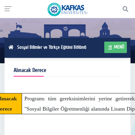
MENÜ
Sosyal Bilimler ve Türkçe Eğitimi Bölümü
Alınacak Derece
lınacak
Programı tüm gereksinimlerini yerine getirere
erece
"Sosyal Bilgiler Öğretmenliği alanında Lisans Dipl