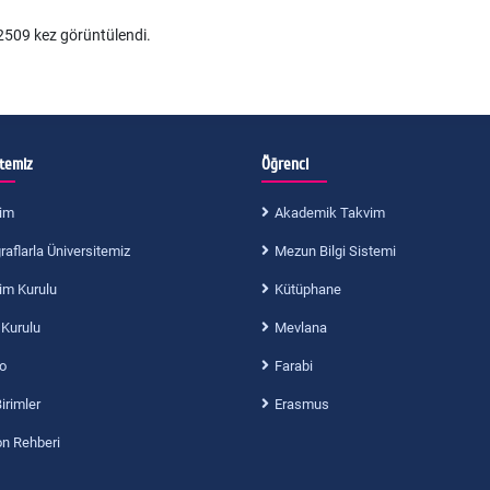
509 kez görüntülendi.
itemiz
Öğrenci
im
Akademik Takvim
aflarla Üniversitemiz
Mezun Bilgi Sistemi
im Kurulu
Kütüphane
 Kurulu
Mevlana
o
Farabi
Birimler
Erasmus
on Rehberi