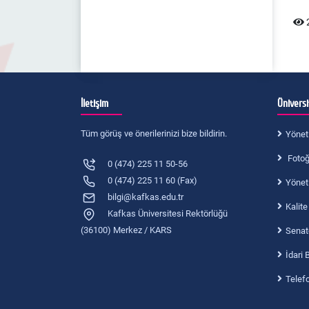
2
İletişim
Ünivers
Tüm görüş ve önerilerinizi bize bildirin.
Yönet
Fotoğr
0 (474) 225 11 50-56
0 (474) 225 11 60 (Fax)
Yönet
bilgi@kafkas.edu.tr
Kalite
Kafkas Üniversitesi Rektörlüğü
(36100) Merkez / KARS
Senat
İdari 
Telef