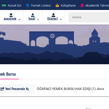
Konuk Evi
Yemek Listesi
Kütüphane
Akademik Takvi
AKADEMİK
İDARİ
ÖĞRENCİ
mek Bursu
Yeni Pencerede Aç
ÖĞRENCİ YEMEK BURSU HAK EDİŞİ (1).docx