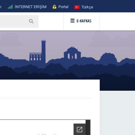
m
İNTERNET ERİŞİM
Portal
Türkçe
E-KAFKAS