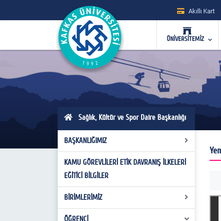
Akıllı Kart
ÜNİVERSİTEMİZ
Sağlık, Kültür ve Spor Daire Başkanlığı
BAŞKANLIĞIMIZ
Ye
KAMU GÖREVLİLERİ ETİK DAVRANIŞ İLKELERİ
Misyon ve Vizyon
EĞİTİCİ BİLGİLER
Yönetim ve İdari Büro Personelleri
BİRİMLERİMİZ
Personel Bazlı Teşkilat Şeması
ÖĞRENCİ
Kültür Hizmetleri Şube Müdürlüğü