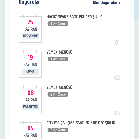
Duyurular
Tüm Duyurular »
HAVUZ SEANS SAATLERİ DEĞİŞİKLİĞİ
25
1
1 Ay Önce
HAZIRAN
MA
PERŞEMBE
ÇARŞ
13
01
YEMEK MENÜSÜ
19
1
1 Ay Önce
HAZIRAN
MA
CUMA
ÇARŞ
14
02
YEMEK MENÜSÜ
08
0
2 Ay Önce
HAZIRAN
MA
PAZARTESI
PERŞ
15
03
FİTNESS ÇALIŞMA SAATLERİNDE DEĞİŞİKLİK
05
2
2 Ay Önce
HAZIRAN
NI