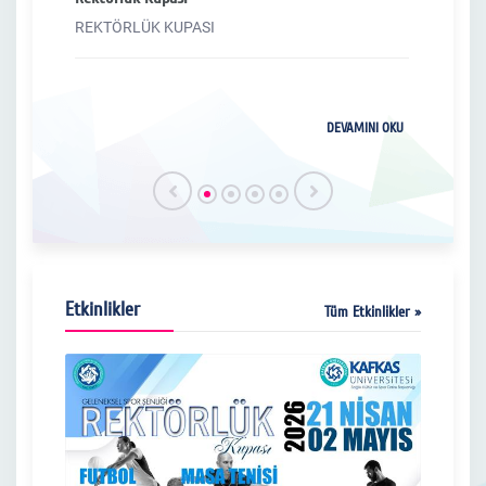
Merk
REKTÖRLÜK KUPASI
taraf
Üniv
"Genç
Merk
İ
taraf
I OKU
DEVAMINI OKU
"Genç
Etkinlikler
Tüm Etkinlikler »