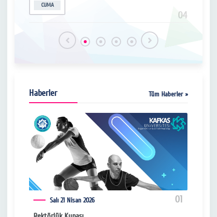
CUMA
SA
16
04
Haberler
Tüm Haberler »
04
01
Salı 21 Nisan 2026
RI
Rektörlük Kupası
Üniv