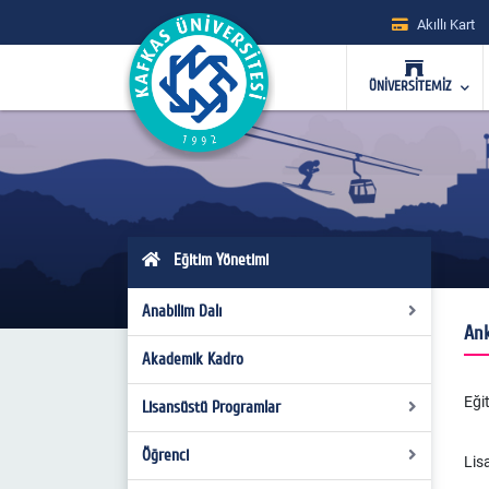
Akıllı Kart
ÜNİVERSİTEMİZ
Eğitim Yönetimi
Anabilim Dalı
Ank
Akademik Kadro
Hakkımızda
Eği
Tarihçe
Lisansüstü Programlar
Misyon
Öğrenci
Yüksek Lisans Programı
Lis