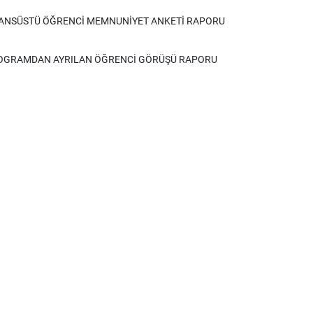
SANSÜSTÜ ÖĞRENCİ MEMNUNİYET ANKETİ RAPORU
OGRAMDAN AYRILAN ÖĞRENCİ GÖRÜŞÜ RAPORU