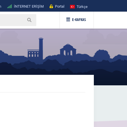
m
İNTERNET ERİŞİM
Portal
Türkçe
E-KAFKAS