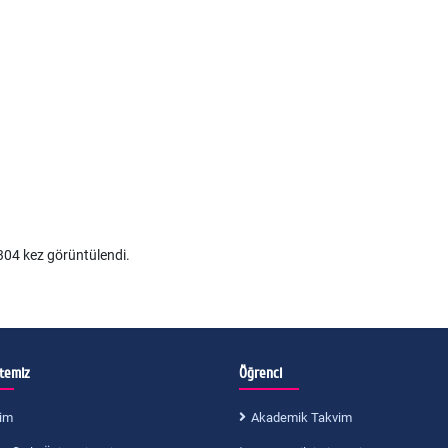
04 kez görüntülendi.
itemiz
Öğrenci
im
Akademik Takvim