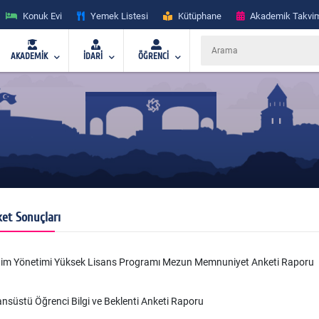
Konuk Evi
Yemek Listesi
Kütüphane
Akademik Takvi
AKADEMİK
İDARİ
ÖĞRENCİ
et Sonuçları
tim Yönetimi Yüksek Lisans Programı Mezun Memnuniyet Anketi Raporu
ansüstü Öğrenci Bilgi ve Beklenti Anketi Raporu