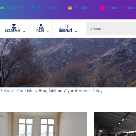
Konuk Evi
Yemek Listesi
Kütüphane
Akademik Takvi
AKADEMİK
İDARİ
ÖĞRENCİ
Galerisi Tüm Liste
> Araç İşletme Ziyaret
Haber Detay