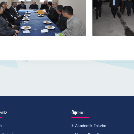
emiz
Öğrenci
m
Akademik Takvim