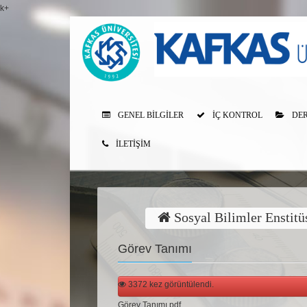
k+
GENEL BILGILER
İÇ KONTROL
DER
İLETİŞİM
Sosyal Bilimler Enstitü
Görev Tanımı
3372 kez görüntülendi.
Görev Tanımı.pdf