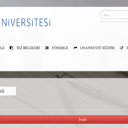
GI
TEZ BILGILERI
YÖNERGE
LISANSÜSTÜ EĞITIM
sü
İndir