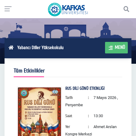
MENÜ
Yabancı Diller Yüksekokulu
Tüm Etkinlikler
RUS DİLİ GÜNÜ ETKİNLİĞİ
Tarih
7 Mayıs 2026 ,
Perşembe
Saat
13:30
Yer
Ahmet Arslan
Kongre Merkezi