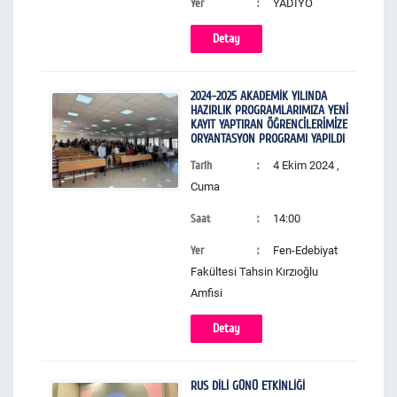
Yer
YADİYO
Detay
2024-2025 AKADEMİK YILINDA
HAZIRLIK PROGRAMLARIMIZA YENİ
KAYIT YAPTIRAN ÖĞRENCİLERİMİZE
ORYANTASYON PROGRAMI YAPILDI
Tarih
4 Ekim 2024 ,
Cuma
Saat
14:00
Yer
Fen-Edebiyat
Fakültesi Tahsin Kırzıoğlu
Amfisi
Detay
RUS DİLİ GÜNÜ ETKİNLİĞİ