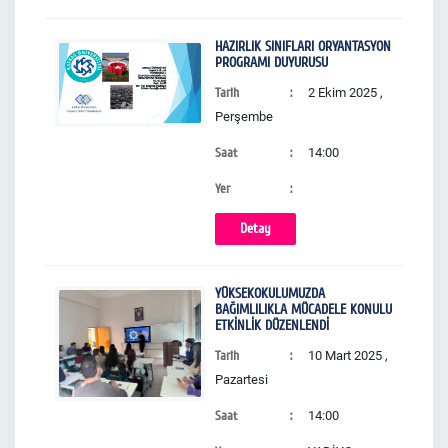
HAZIRLIK SINIFLARI ORYANTASYON
PROGRAMI DUYURUSU
Tarih
2 Ekim 2025 ,
Perşembe
Saat
14:00
Yer
Detay
YÜKSEKOKULUMUZDA
BAĞIMLILIKLA MÜCADELE KONULU
ETKİNLİK DÜZENLENDİ
Tarih
10 Mart 2025 ,
Pazartesi
Saat
14:00