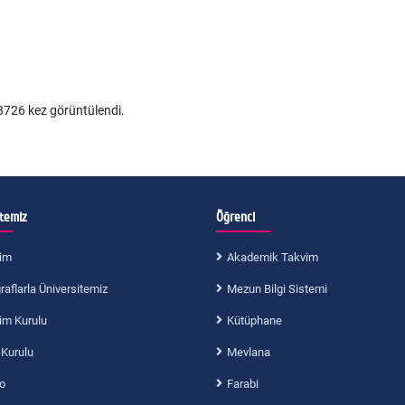
726 kez görüntülendi.
itemiz
Öğrenci
im
Akademik Takvim
aflarla Üniversitemiz
Mezun Bilgi Sistemi
im Kurulu
Kütüphane
 Kurulu
Mevlana
o
Farabi