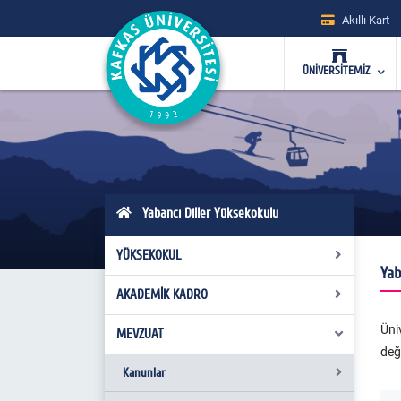
Akıllı Kart
ÜNİVERSİTEMİZ
Yabancı Diller Yüksekokulu
YÜKSEKOKUL
Yab
AKADEMİK KADRO
Yüksekokul Kurulu
Üni
Yönetim Kurulu
MEVZUAT
Kadrolu Öğretim Elemanları
değ
Müdürlük
Kanunlar