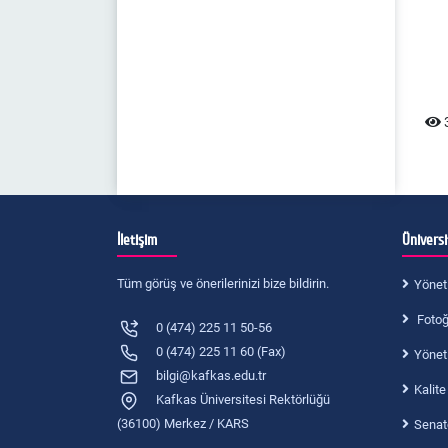
3
İletişim
Ünivers
Tüm görüş ve önerilerinizi bize bildirin.
Yönet
Fotoğr
0 (474) 225 11 50-56
0 (474) 225 11 60 (Fax)
Yönet
bilgi@kafkas.edu.tr
Kalite
Kafkas Üniversitesi Rektörlüğü
(36100) Merkez / KARS
Senat