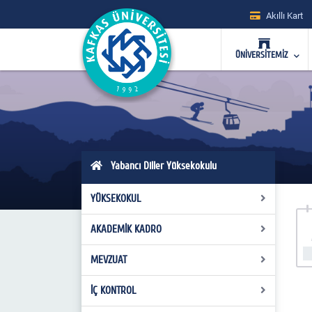
Akıllı Kart
ÜNİVERSİTEMİZ
Yabancı Diller Yüksekokulu
YÜKSEKOKUL
AKADEMİK KADRO
Yüksekokul Kurulu
Yönetim Kurulu
MEVZUAT
Kadrolu Öğretim Elemanları
Müdürlük
İÇ KONTROL
Kanunlar