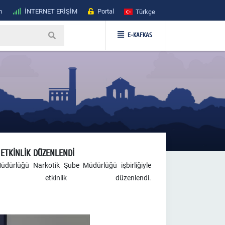
m
İNTERNET ERİŞİM
Portal
Türkçe
E-KAFKAS
ETKİNLİK DÜZENLENDİ
Müdürlüğü Narkotik Şube Müdürlüğü işbirliğiyle
lu etkinlik düzenlendi.