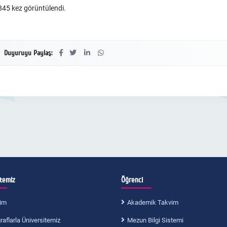
45 kez görüntülendi.
Duyuruyu Paylaş:
itemiz
Öğrenci
im
Akademik Takvim
aflarla Üniversitemiz
Mezun Bilgi Sistemi