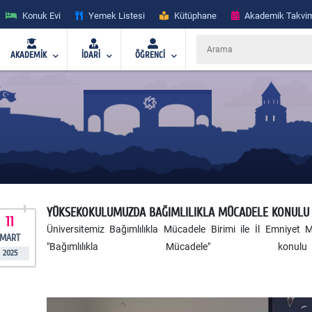
Konuk Evi
Yemek Listesi
Kütüphane
Akademik Takvi
AKADEMİK
İDARİ
ÖĞRENCİ
YÜKSEKOKULUMUZDA BAĞIMLILIKLA MÜCADELE KONULU 
11
Üniversitemiz Bağımlılıkla Mücadele Birimi ile İl Emniyet 
MART
"Bağımlılıkla Mücadele" konu
2025