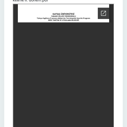
kelime II. dönem.pdf