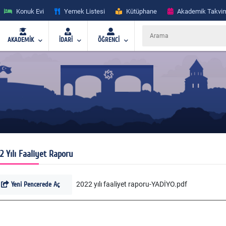
Konuk Evi
Yemek Listesi
Kütüphane
Akademik Takvi
AKADEMİK
İDARİ
ÖĞRENCİ
2 Yılı Faaliyet Raporu
Yeni Pencerede Aç
2022 yılı faaliyet raporu-YADİYO.pdf