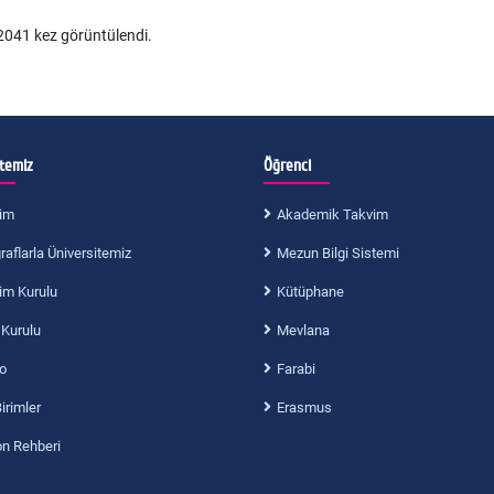
041 kez görüntülendi.
itemiz
Öğrenci
im
Akademik Takvim
aflarla Üniversitemiz
Mezun Bilgi Sistemi
im Kurulu
Kütüphane
 Kurulu
Mevlana
o
Farabi
Birimler
Erasmus
on Rehberi