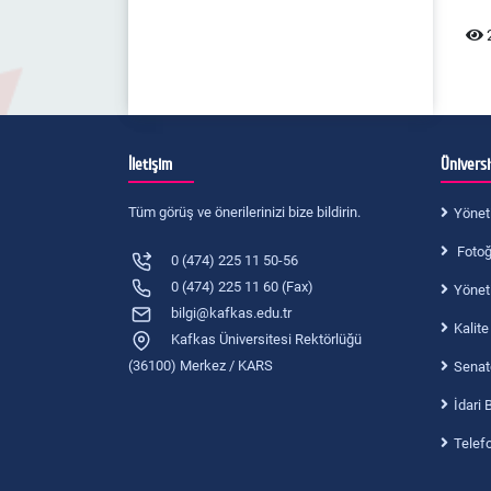
Kalite Kom. Raporu 2019-2
2
Kalite Kom.Raporu 2019-1
İletişim
Ünivers
Tüm görüş ve önerilerinizi bize bildirin.
Yönet
Fotoğr
0 (474) 225 11 50-56
0 (474) 225 11 60 (Fax)
Yönet
bilgi@kafkas.edu.tr
Kalite
Kafkas Üniversitesi Rektörlüğü
(36100) Merkez / KARS
Senat
İdari 
Telef