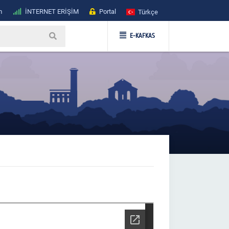
m
İNTERNET ERİŞİM
Portal
Türkçe
E-KAFKAS