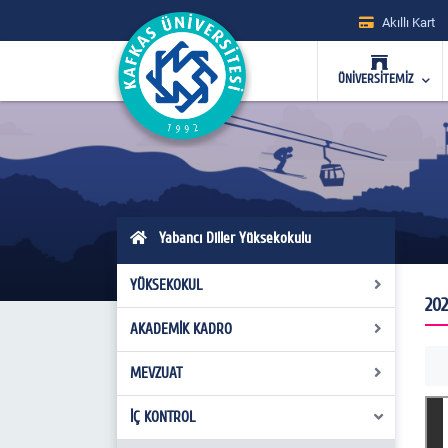
Akıllı Kart
ÜNİVERSİTEMİZ
Yabancı Diller Yüksekokulu
YÜKSEKOKUL
202
AKADEMİK KADRO
Yüksekokul Kurulu
Yönetim Kurulu
MEVZUAT
Kadrolu Öğretim Elemanları
Müdürlük
İÇ KONTROL
Kanunlar