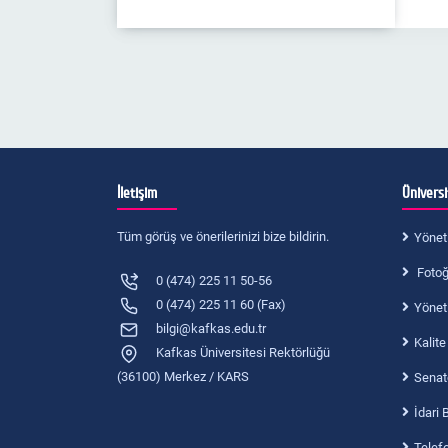
İletişim
Ünivers
Tüm görüş ve önerilerinizi bize bildirin.
Yönet
Fotoğr
0 (474) 225 11 50-56
0 (474) 225 11 60 (Fax)
Yönet
bilgi@kafkas.edu.tr
Kalite
Kafkas Üniversitesi Rektörlüğü
(36100) Merkez / KARS
Senat
İdari 
Telef