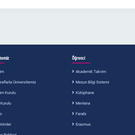
itemiz
Öğrenci
im
Akademik Takvim
aflarla Üniversitemiz
Mezun Bilgi Sistemi
im Kurulu
Kütüphane
 Kurulu
Mevlana
o
Farabi
Birimler
Erasmus
on Rehberi