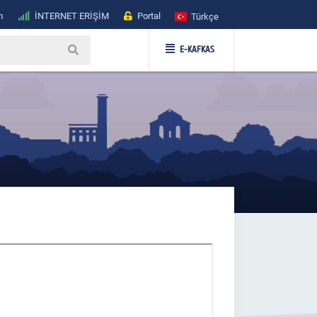
m
İNTERNET ERİŞİM
Portal
Türkçe
E-KAFKAS