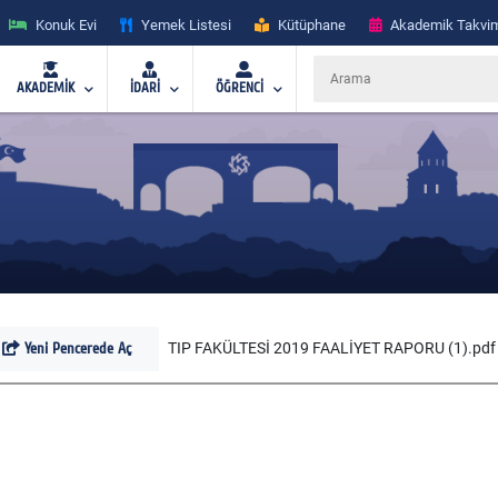
Konuk Evi
Yemek Listesi
Kütüphane
Akademik Takvi
AKADEMİK
İDARİ
ÖĞRENCİ
Yeni Pencerede Aç
TIP FAKÜLTESİ 2019 FAALİYET RAPORU (1).pdf