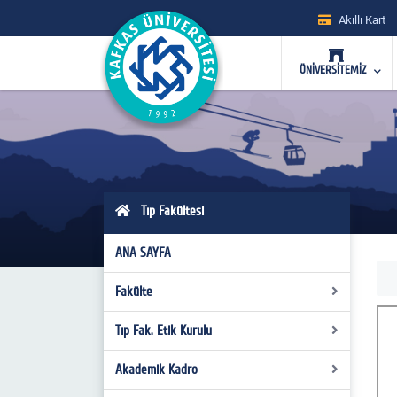
Akıllı Kart
ÜNİVERSİTEMİZ
Tıp Fakültesi
ANA SAYFA
Fakülte
Tıp Fak. Etik Kurulu
Fakülte Yönetimi
Fakülte Kurulu
Akademik Kadro
Üyeler