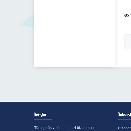
1
İletişim
Ünivers
Tüm görüş ve önerilerinizi bize bildirin.
Yönet