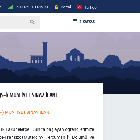
m
İNTERNET ERİŞİM
Portal
Türkçe
E-KAFKAS
5-İ) MUAFİYET SINAV İLANI
ı) MUAFİYET SINAV İLANI
Fakültelerde 1.Sınıfa başlayan öğrencilerimize
izce-FransızcaMütercim- Tercümanlık Bölümü ve