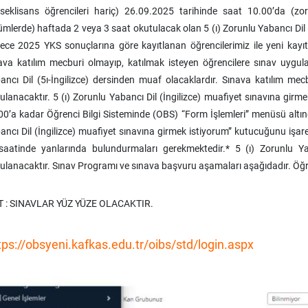
kseklisans öğrencileri hariç) 26.09.2025 tarihinde saat 10.00’da (z
ümlerde) haftada 2 veya 3 saat okutulacak olan 5 (ı) Zorunlu Yabancı Dil (I
ece 2025 YKS sonuçlarına göre kayıtlanan öğrencilerimiz ile yeni kayıtl
ava katılım mecburi olmayıp, katılmak isteyen öğrencilere sınav uygul
ancı Dil (5ı-İngilizce) dersinden muaf olacaklardır. Sınava katılım mecb
ulanacaktır. 5 (ı) Zorunlu Yabancı Dil (İngilizce) muafiyet sınavına girme
00’a kadar Öğrenci Bilgi Sisteminde (OBS) “Form İşlemleri” menüsü alt
ncı Dil (İngilizce) muafiyet sınavına girmek istiyorum” kutucuğunu işaret
saatinde yanlarında bulundurmaları gerekmektedir.* 5 (ı) Zorunlu Yaba
ulanacaktır. Sınav Programı ve sınava başvuru aşamaları aşağıdadır. Öğ
 : SINAVLAR YÜZ YÜZE OLACAKTIR
.
tps://obsyeni.kafkas.edu.tr/oibs/std/login.aspx