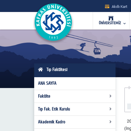
Akıllı Kart
ÜNİVERSİTEMİZ
Tıp Fakültesi
ANA SAYFA
Fakülte
Tıp Fak. Etik Kurulu
Fakülte Yönetimi
Fakülte Kurulu
202
Akademik Kadro
Üyeler
(İ