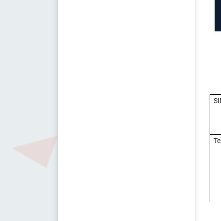
2017-2018 Ders Programı
2016-2017 Ders Programı
2015-2016 Ders Programı
2014-2015 Ders Programı
2013-2014 Ders Programı
SI
Te