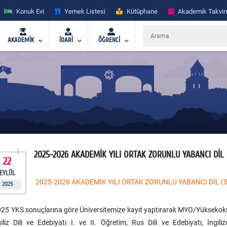
Konuk Evi
Yemek Listesi
Kütüphane
Akademik Takvi
AKADEMİK
İDARİ
ÖĞRENCİ
2025-2026 AKADEMİK YILI ORTAK ZORUNLU YABANCI DİL (
22
EYLÜL
2025-2026 AKADEMİK YILI ORTAK ZORUNLU YABANCI DİL (5-
2025
5 YKS sonuçlarına göre Üniversitemize kayıt yaptırarak MYO/Yüksekokul/ 
ngiliz Dili ve Edebiyatı I. ve II. Öğretim, Rus Dili ve Edebiyatı, İngil