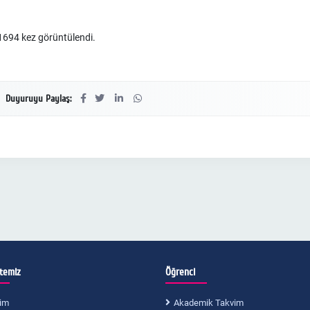
694 kez görüntülendi.
Duyuruyu Paylaş:
itemiz
Öğrenci
im
Akademik Takvim