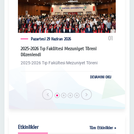
04
01
Pazartesi 29 Haziran 2026
lendi
2025-2026 Tıp Fakültesi Mezuniyet Töreni
Kafka
Düzenlendi
TÜSE
lendi
2025-2026 Tıp Fakültesi Mezuniyet Töreni
TÜS
I OKU
DEVAMINI OKU
Etkinlikler
Tüm Etkinlikler »