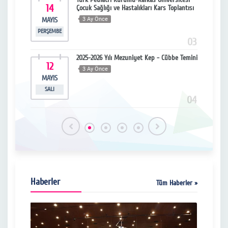
14
1
Çocuk Sağlığı ve Hastalıkları Kars Toplantısı
MAYIS
3 Ay Önce
MA
PERŞEMBE
CUMA
15
03
m Yılı
2025-2026 Yılı Mezuniyet Kep - Cübbe Temini
12
0
ri
3 Ay Önce
MAYIS
MA
SALI
CU
16
04
Haberler
Tüm Haberler »