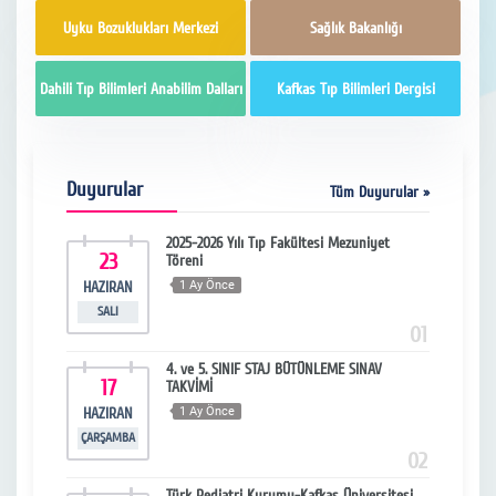
Uyku Bozuklukları Merkezi
Sağlık Bakanlığı
Dahili Tıp Bilimleri Anabilim Dalları
Kafkas Tıp Bilimleri Dergisi
Duyurular
Tüm Duyurular »
ncel
2025-2026 Yılı Tıp Fakültesi Mezuniyet
23
2
Töreni
HAZIRAN
1 Ay Önce
NI
SALI
ÇARŞ
13
01
ıf
4. ve 5. SINIF STAJ BÜTÜNLEME SINAV
17
1
TAKVİMİ
HAZIRAN
1 Ay Önce
NI
ÇARŞAMBA
CU
14
02
k
Türk Pediatri Kurumu-Kafkas Üniversitesi