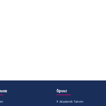
itemiz
Öğrenci
im
Akademik Takvim