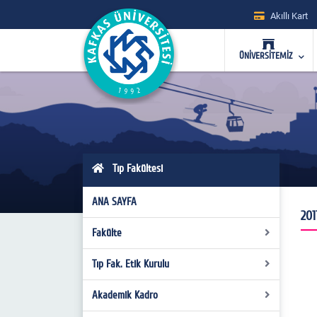
Akıllı Kart
ÜNİVERSİTEMİZ
Tıp Fakültesi
ANA SAYFA
201
Fakülte
Tıp Fak. Etik Kurulu
Fakülte Yönetimi
Fakülte Kurulu
Akademik Kadro
Üyeler