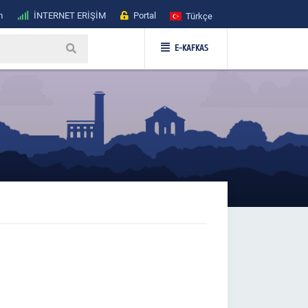
m
İNTERNET ERİŞİM
Portal
Türkçe
E-KAFKAS