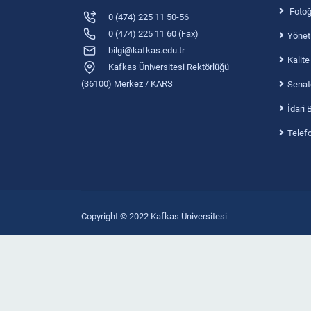
Fotoğr
2019-2020 Ders Programı
0 (474) 225 11 50-56
0 (474) 225 11 60 (Fax)
Yönet
2018-2019 Ders Programı
bilgi@kafkas.edu.tr
Kalite
Kafkas Üniversitesi Rektörlüğü
2017-2018 Ders Programı
(36100) Merkez / KARS
Senat
2016-2017 Ders Programı
İdari 
2015-2016 Ders Programı
Telef
2014-2015 Ders Programı
2013-2014 Ders Programı
Copyright © 2022 Kafkas Üniversitesi