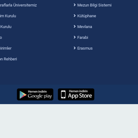
aflarla Üniversitemiz
Mezun Bilgi Sistemi
im Kurulu
Kütüphane
 Kurulu
Mevlana
o
Farabi
Birimler
Erasmus
on Rehberi