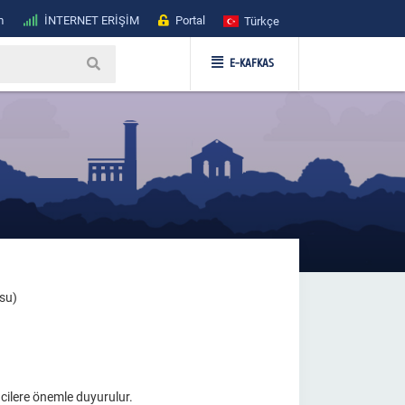
m
İNTERNET ERİŞİM
Portal
Türkçe
E-KAFKAS
usu)
rencilere önemle duyurulur.