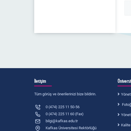
Program Öğrenme Çıktıları
Yönetmelik ve Yönergeler
İletişim
Ünivers
Tüm görüş ve önerilerinizi bize bildirin.
Yönet
Fotoğr
0 (474) 225 11 50-56
0 (474) 225 11 60 (Fax)
Yönet
bilgi@kafkas.edu.tr
Kalite
Kafkas Üniversitesi Rektörlüğü