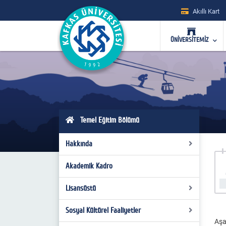
Akıllı Kart
ÜNİVERSİTEMİZ
Temel Eğitim Bölümü
Hakkında
Akademik Kadro
Bölüm
Okul Öncesi Eğitimi
Misyon ve Vizyon
Lisansüstü
Sınıf Eğitimi
Hakkında
Hakkında
Sosyal Kültürel Faaliyetler
Okul Öncesi Eğitimi Tezli YL
Aşağ