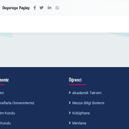
Duyuruyu Paylaş:
itemiz
Öğrenci
im
Akademik Takvim
aflarla Üniversitemiz
Mezun Bilgi Sistemi
im Kurulu
Kütüphane
 Kurulu
Mevlana