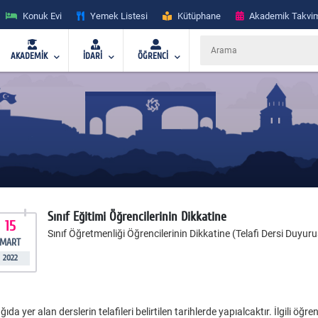
Konuk Evi
Yemek Listesi
Kütüphane
Akademik Takvi
AKADEMİK
İDARİ
ÖĞRENCİ
Sınıf Eğitimi Öğrencilerinin Dikkatine
15
Sınıf Öğretmenliği Öğrencilerinin Dikkatine (Telafi Dersi Duyur
MART
2022
ıda yer alan derslerin telafileri belirtilen tarihlerde yapıalcaktır. İlgili öğ