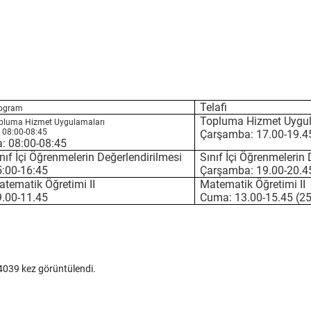
Telafi
ogram
Topluma Hizmet Uygul
pluma Hizmet Uygulamaları
: 08:00-08:45
Çarşamba: 17.00-19.45
: 08:00-08:45
nıf İçi Öğrenmelerin Değerlendirilmesi
Sınıf İçi Öğrenmelerin 
:00-16:45
Çarşamba: 19.00-20.45
tematik Öğretimi II
Matematik Öğretimi II
.00-11.45
Cuma: 13.00-15.45 (25
039 kez görüntülendi.