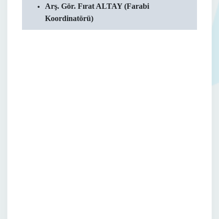
Arş. Gör. Fırat ALTAY (Farabi
Koordinatörü)