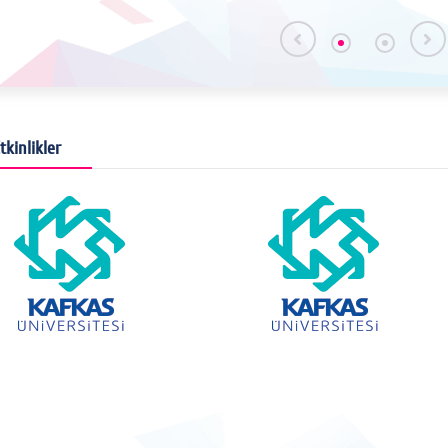
salonunda düzenlenen kahvaltı etkinliğinde bir araya
geldi. Etkinlik, öğrencilerin akademik süreçlere ilişkin
görüş ve beklentilerini öğretim üyeleriyle
paylaşmalarına, bölümün eğitim-öğretim faaliyetlerine
yönelik önerilerin değerlendirilmesine ve samimi bir
ortamda iletişimin geliştirilmesine katkı sağladı. Tarih
tkinlikler
Bölümü olarak, öğrencilerimizin sosyal ve akademik
bütünleşmesini destekleyen bu tür etkinliklerin düzenli
aralıklarla devam ettirilmesi planlanmaktadır.