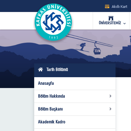
Akıllı Kart
ÜNİVERSİTEMİZ
Tarih Bölümü
Anasayfa
Bölüm Hakkında
Bölüm Başkanı
Tarih Bölümü’nün Kuruluşu ve Akademik
Yapılanması
Akademik Kadro
Bölüm Başkanı
Misyon ve Vizyon