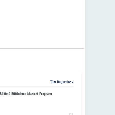
Tüm Duyurular »
ih Bölümü Bütünleme Mazeret Programı
30
3 Ay Ön
NISAN
PERŞEMBE