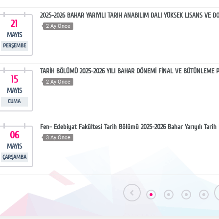
2025-2026 BAHAR YARIYILI TARİH ANABİLİM DALI YÜKSEK LİSANS VE 
21
2 Ay Önce
MAYIS
PERŞEMBE
TARİH BÖLÜMÜ 2025-2026 YILI BAHAR DÖNEMİ FİNAL VE BÜTÜNLEME 
15
2 Ay Önce
MAYIS
CUMA
Fen- Edebiyat Fakültesi Tarih Bölümü 2025-2026 Bahar Yarıyılı Tari
06
3 Ay Önce
MAYIS
ÇARŞAMBA