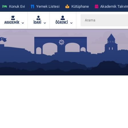
Konuk Evi
Yemek Listesi
Kütüphane
Akademik Takvi
AKADEMİK
İDARİ
ÖĞRENCİ