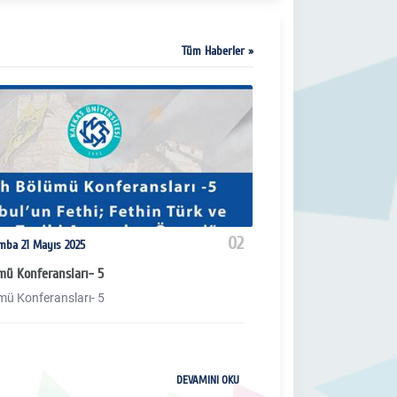
Tüm Haberler »
02
ba 21 Mayıs 2025
Pazartesi 9 Aralık 
mü Konferansları- 5
Tarih Konferansları-3
mü Konferansları- 5
SELÇUKLULARDA İS
DEVAMINI OKU