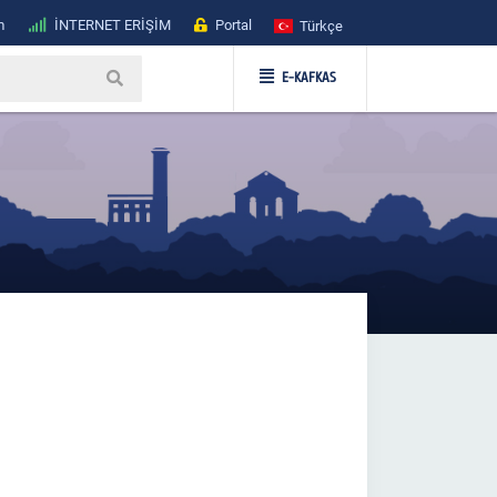
m
İNTERNET ERİŞİM
Portal
Türkçe
E-KAFKAS