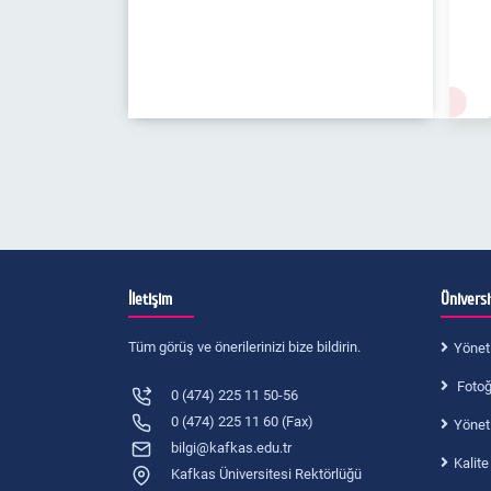
İletişim
Ünivers
Tüm görüş ve önerilerinizi bize bildirin.
Yönet
Fotoğr
0 (474) 225 11 50-56
0 (474) 225 11 60 (Fax)
Yönet
bilgi@kafkas.edu.tr
Kalite
Kafkas Üniversitesi Rektörlüğü