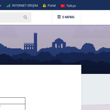
m
İNTERNET ERİŞİM
Portal
Türkçe
E-KAFKAS
Y