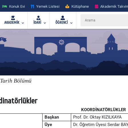
Konuk Evi
Yemek Listesi
Kütüphane
Akademik Takvi
AKADEMİK
İDARİ
ÖĞRENCİ
Tarih Bölümü
dinatörlükler
KOORDİNATÖRLÜKLER
Başkan
Prof. Dr. Oktay KIZILKAYA
Üye
Dr. Öğretim Üyesi Serdar BA