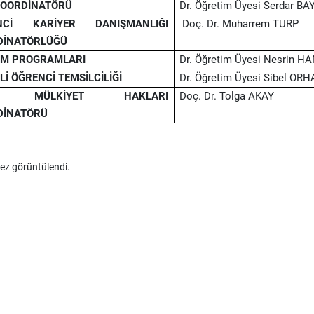
KOORDİNATÖRÜ
Dr. Öğretim Üyesi Serdar BA
NCİ KARİYER DANIŞMANLIĞI
Doç. Dr. Muharrem TURP
DİNATÖRLÜĞÜ
İM PROGRAMLARI
Dr. Öğretim Üyesi Nesrin H
Lİ ÖĞRENCİ TEMSİLCİLİĞİ
Dr. Öğretim Üyesi Sibel OR
Rİ MÜLKİYET HAKLARI
Doç. Dr. Tolga AKAY
DİNATÖRÜ
ez görüntülendi.