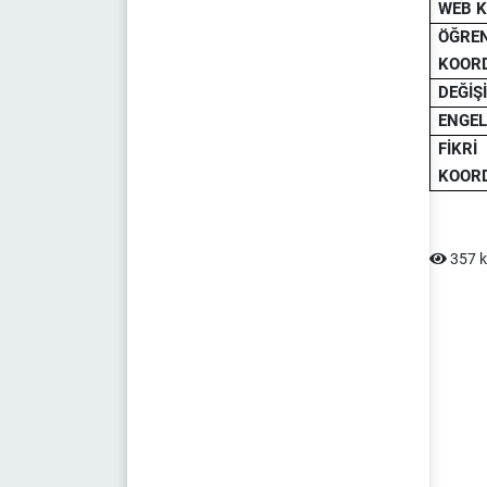
WEB 
Tarih Bölümü Program Çıktılarının Öğretim
ÖĞRE
Amaçları İle İlişkisi
KOOR
Tarih Programı Stratejik Planlama ve
DEĞİŞ
Akreditasyon Kurulu
ENGEL
FİK
Tarih Programı Lisans Danışmanları
KOOR
Akademik Kariyer Danışmanlığı
Kalite Güvencesi
357 k
Kalite Politikası ve Hedefler
Akademik Kurul Kararları (Kaliteye
Yönelik)
Paydaş Katılımı ve Görüşleri
Öz Değerlendirme Raporları