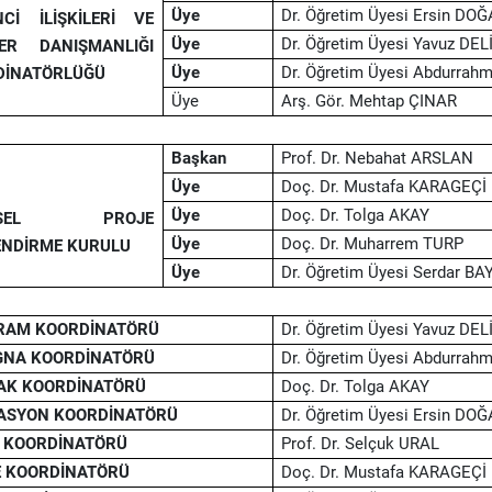
Üye
Dr. Öğretim Üyesi Ersin DO
Cİ İLİŞKİLERİ VE
Üye
Dr. Öğretim Üyesi Yavuz DE
YER DANIŞMANLIĞI
Üye
Dr. Öğretim Üyesi Abdurrah
DİNATÖRLÜĞÜ
Üye
Arş. Gör. Mehtap ÇINAR
Başkan
Prof. Dr. Nebahat ARSLAN
Üye
Doç. Dr. Mustafa KARAGEÇİ
Üye
Doç. Dr. Tolga AKAY
İMSEL PROJE
Üye
Doç. Dr. Muharrem TURP
ENDİRME KURULU
Üye
Dr. Öğretim Üyesi Serdar BA
RAM KOORDİNATÖRÜ
Dr. Öğretim Üyesi Yavuz DE
GNA KOORDİNATÖRÜ
Dr. Öğretim Üyesi Abdurrah
AK KOORDİNATÖRÜ
Doç. Dr. Tolga AKAY
ASYON KOORDİNATÖRÜ
Dr. Öğretim Üyesi Ersin DO
 KOORDİNATÖRÜ
Prof. Dr. Selçuk URAL
 KOORDİNATÖRÜ
Doç. Dr. Mustafa KARAGEÇİ