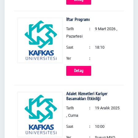
İftar Programı
Tarih
9 Mart 2026 ,
Pazartesi
Saat
18:10
Yer
Detay
Adalet Hizmetleri Kariyer
Basamakları Etkinliği
Tarih
19 Aralık 2025
, Cuma
Saat
10:00
Yer
Susuz MYO