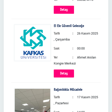
Detay
El Ele Güvenli Geleceğe
Tarih
26 Kasım 2025
, Çarşamba
Saat
00:00
Yer
Ahmet Arslan
Kongre Merkezi
Detay
Bağımlılıkla Mücadele
Tarih
17 Kasım 2025
, Pazartesi