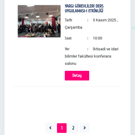
YARGI GÖREVLİLERİ DERS
UYGULAMASI-I ETKİNLİĞİ
Tarih
5 Kasım 2025 ,
Çarşamba
Saat
10:00
Yer
İktisadi ve idari
bilimler fakültesi konferans
salonu
Detay
1
2