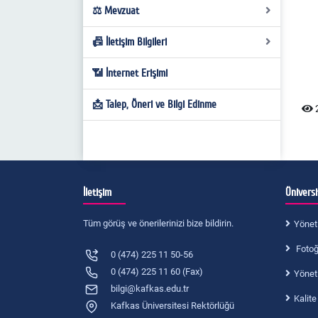
2024 Türk Mutfağı Haftası
Personel Form-Dilekçe
⚖️ Mevzuat
Yönetim Kurulu Kararları
Kars Yemekleri Sergisi
Fakülte Kurul Kararları
📠 İletişim Bilgileri
Kanunlar
Yöresel Mutfağın Turizm Sektöründe
Yönetmelikler
📶 İnternet Erişimi
İletişim Bilgileri
Önemi
Yönergeler / Usul ve Esaslar
📩 Talep, Öneri ve Bilgi Edinme
2
Mevzuat Personel İşleri
İletişim
Ünivers
Tüm görüş ve önerilerinizi bize bildirin.
Yönet
Fotoğr
0 (474) 225 11 50-56
0 (474) 225 11 60 (Fax)
Yönet
bilgi@kafkas.edu.tr
Kalite
Kafkas Üniversitesi Rektörlüğü