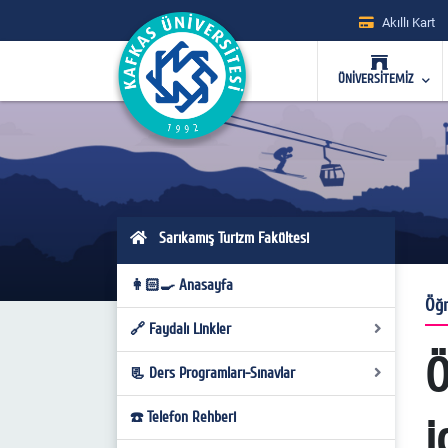
Akıllı Kart
ÜNİVERSİTEMİZ
Sarıkamış Turizm Fakültesi
👩🏻‍🍳 Anasayfa
Öğr
🔗 Faydalı Linkler
Ö
📃 Ders Programları-Sınavlar
Faydalı Linkler
☎️ Telefon Rehberi
Ders Programları-Sınavlar
i