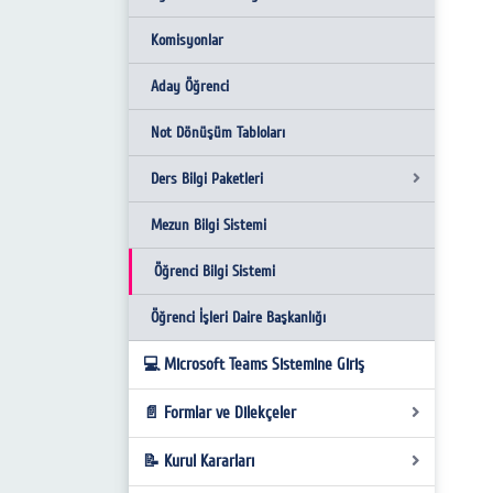
2024 Birim İç Değerlendirme Raporu
Komisyonlar
2025 Yılı Faaliyet Raporu
Aday Öğrenci
2024 Yılı Faaliyet Raporu
Not Dönüşüm Tabloları
2023 Yılı Faaliyet Raporu
Ders Bilgi Paketleri
Sarıkamış ve Turizm
Mezun Bilgi Sistemi
Gastronomi ve Mutfak Sanatları
Basında Fakültemiz
Öğrenci Bilgi Sistemi
Turizm İşletmeciliği
Kalite Komisyonu Değerlendirme Raporu
Öğrenci İşleri Daire Başkanlığı
Stratejik Plan İzleme Değerlendirme Formu
💻 Microsoft Teams Sistemine Giriş
Fakülte Logosu
📄 Formlar ve Dilekçeler
Katıldığımız Etkinlikler
📝 Kurul Kararları
Öğrenci Form-Dilekçe