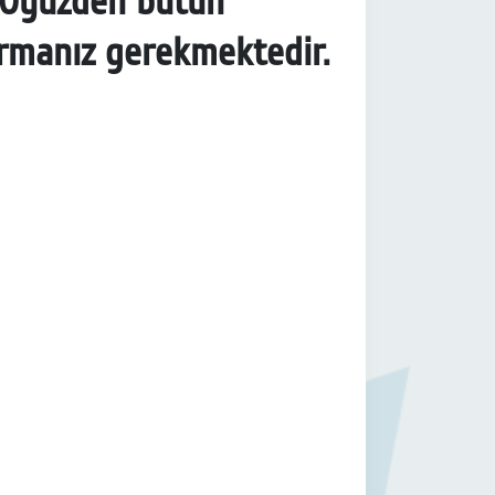
iz.Oyüzden bütün
durmanız gerekmektedir.