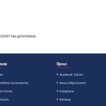
20347 kez görüntülendi.
itemiz
Öğrenci
im
Akademik Takvim
aflarla Üniversitemiz
Mezun Bilgi Sistemi
im Kurulu
Kütüphane
 Kurulu
Mevlana