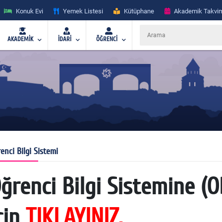
Konuk Evi
Yemek Listesi
Kütüphane
Akademik Takvi
AKADEMİK
İDARİ
ÖĞRENCİ
enci Bilgi Sistemi
ğrenci Bilgi Sistemine (
çin
TIKLAYINIZ.