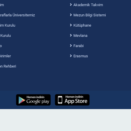
im
Akademik Takvim
aflarla Üniversitemiz
Mezun Bilgi Sistemi
im Kurulu
Kütüphane
 Kurulu
Mevlana
o
Farabi
Birimler
Erasmus
on Rehberi