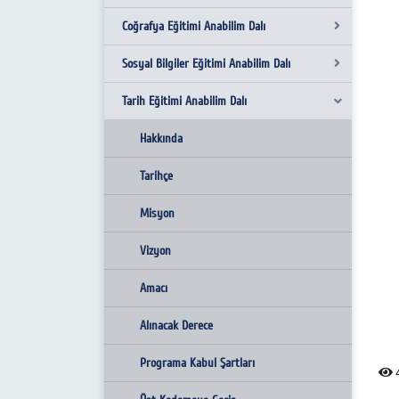
Coğrafya Eğitimi Anabilim Dalı
Misyon ve Vizyon
Sosyal Bilgiler Eğitimi Anabilim Dalı
Hakkında
Hakkında
Tarih Eğitimi Anabilim Dalı
Tarihçe
Tarihçe
Hakkında
Amacı
Misyon
Tarihçe
Hakkında
Vizyon
Misyon
Tarihçe
Amacı
Vizyon
Misyon
Alınacak Derece
Amacı
Vizyon
Programa Kabul Şartları
Alınacak Derece
Amacı
Üst Kademeye Geçiş
Programa Kabul Şartları
Alınacak Derece
Mezuniyet Koşulları
Üst Kademeye Geçiş
Programa Kabul Şartları
4