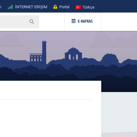
m
İNTERNET ERİŞİM
Portal
Türkçe
E-KAFKAS