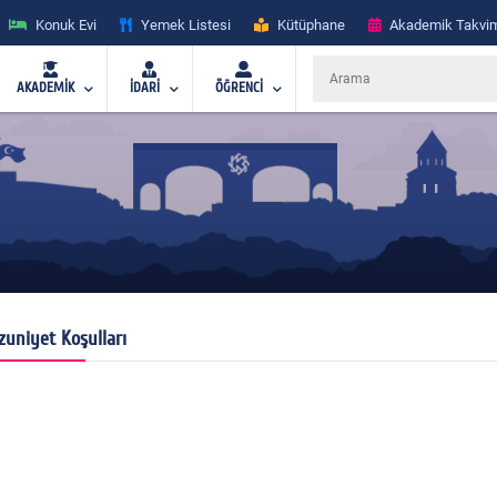
Konuk Evi
Yemek Listesi
Kütüphane
Akademik Takvi
AKADEMİK
İDARİ
ÖĞRENCİ
uniyet Koşulları