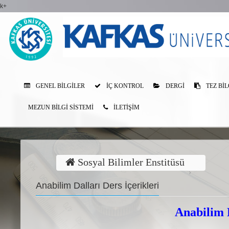
k+
GENEL BILGILER
İÇ KONTROL
DERGI
TEZ BIL
MEZUN BILGI SISTEMI
İLETİŞİM
Sosyal Bilimler Enstitüsü
Anabilim Dalları Ders İçerikleri
Anabilim D