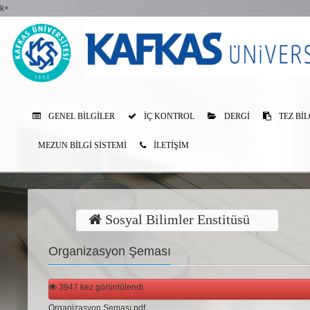
k+
GENEL BILGILER
İÇ KONTROL
DERGI
TEZ BIL
MEZUN BILGI SISTEMI
İLETİŞİM
Sosyal Bilimler Enstitüsü
Organizasyon Şeması
3947 kez görüntülendi.
Organizasyon Şeması.pdf