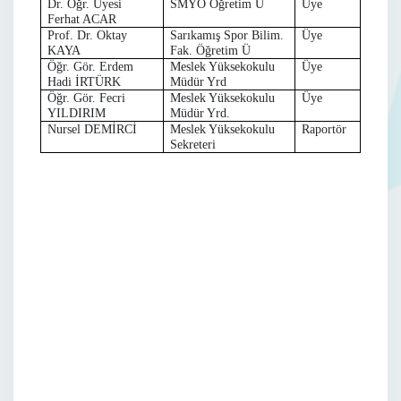
Dr. Öğr. Üyesi
SMYO Öğretim Ü
Üye
Ferhat ACAR
Prof. Dr. Oktay
Sarıkamış Spor Bilim.
Üye
KAYA
Fak. Öğretim Ü
Öğr. Gör. Erdem
Meslek Yüksekokulu
Üye
Hadi İRTÜRK
Müdür Yrd
Öğr. Gör. Fecri
Meslek Yüksekokulu
Üye
YILDIRIM
Müdür Yrd.
Nursel DEMİRCİ
Meslek Yüksekokulu
Raportör
Sekreteri