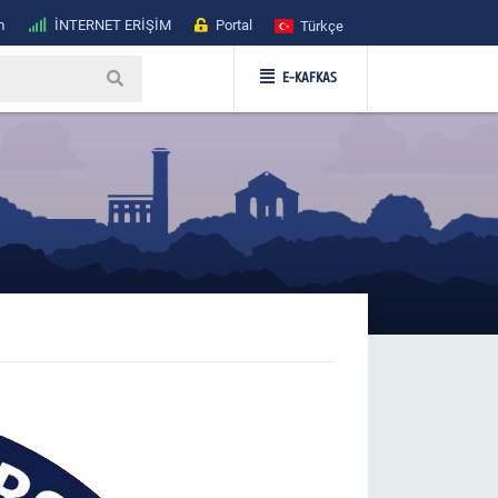
m
İNTERNET ERİŞİM
Portal
Türkçe
E-KAFKAS