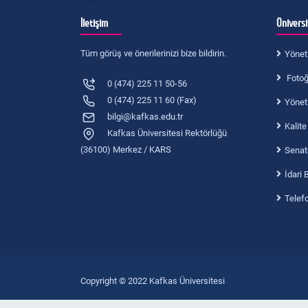
İletişim
Ünivers
Tüm görüş ve önerilerinizi bize bildirin.
Yönet
Fotoğr
0 (474) 225 11 50-56
0 (474) 225 11 60 (Fax)
Yönet
bilgi@kafkas.edu.tr
Kalite
Kafkas Üniversitesi Rektörlüğü
(36100) Merkez / KARS
Senat
İdari 
Telef
Copyright © 2022 Kafkas Üniversitesi