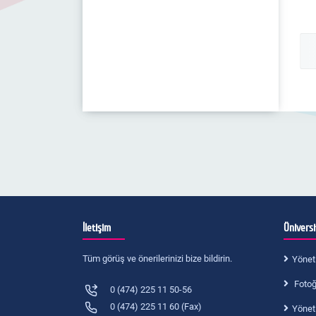
Mezun Öğrenci Portalı
Organizasyon Şeması
Kanunlar
Diploma Teslimi
Hassas Görevler Formu
Yönergeler / Usul ve Esaslar
Sarıkamış KYK Yurdu
Personel Görev ve Sorumluluklar
Kulüpler
Sarıkamış
İş Süreçleri
Not Dönüşüm Tabloları
Akademik Bilgi Sistemi
Kamu Standartları Tabloları
Üniversite Kütüphanesi
Aşçılık Mutfak Uygulamaları
İş Akış Süreçleri
SMYO Kamu Standartları Tablosu
Öğrenci İşleri
Dış İlişkiler Birimi
İletişim
Ünivers
Tüm görüş ve önerilerinizi bize bildirin.
Yönet
Fotoğr
0 (474) 225 11 50-56
0 (474) 225 11 60 (Fax)
Yönet