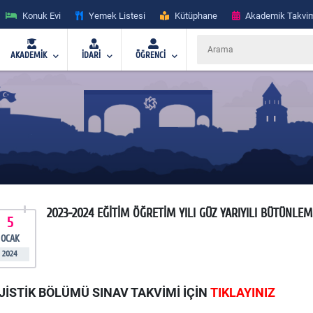
Konuk Evi
Yemek Listesi
Kütüphane
Akademik Takvi
AKADEMİK
İDARİ
ÖĞRENCİ
2023-2024 EĞİTİM ÖĞRETİM YILI GÜZ YARIYILI BÜTÜNLE
5
OCAK
2024
JİSTİK BÖLÜMÜ SINAV TAKVİMİ İÇİN
TIKLAYINIZ