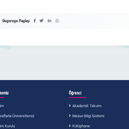
Duyuruyu Paylaş:
itemiz
Öğrenci
im
Akademik Takvim
aflarla Üniversitemiz
Mezun Bilgi Sistemi
im Kurulu
Kütüphane