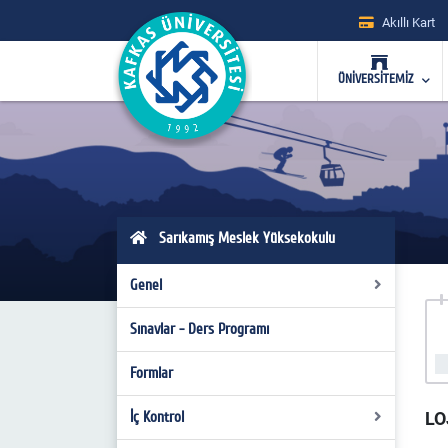
Akıllı Kart
ÜNİVERSİTEMİZ
Sarıkamış Meslek Yüksekokulu
Genel
Sınavlar - Ders Programı
Genel Bilgiler
İç ve Dış Paydaş Listesi
Formlar
Akademik Kariyer Danışman Listesi
İç Kontrol
LO