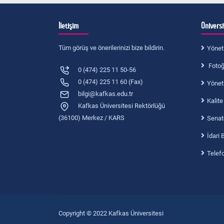
İletişim
Ünivers
Tüm görüş ve önerilerinizi bize bildirin.
Yönet
Fotoğr
0 (474) 225 11 50-56
0 (474) 225 11 60 (Fax)
Yönet
bilgi@kafkas.edu.tr
Kalite
Kafkas Üniversitesi Rektörlüğü
(36100) Merkez / KARS
Senat
İdari 
Telef
Copyright © 2022 Kafkas Üniversitesi