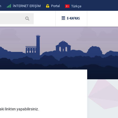
m
İNTERNET ERİŞİM
Portal
Türkçe
E-KAFKAS
i linkten yapabilirsiniz.