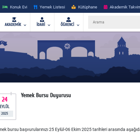
Konuk Evi
Yemek Listesi
Kütüphane
Akademik Takvi
AKADEMİK
İDARİ
ÖĞRENCİ
Yemek Bursu Duyurusu
24
EYLÜL
2025
ek bursu başvurularınızı 25 Eylül-06 Ekim 2025 tarihleri arasında aşağıdak