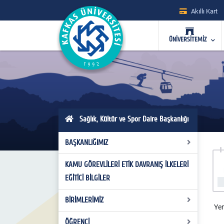
Akıllı Kart
ÜNİVERSİTEMİZ
Sağlık, Kültür ve Spor Daire Başkanlığı
BAŞKANLIĞIMIZ
KAMU GÖREVLİLERİ ETİK DAVRANIŞ İLKELERİ
Misyon ve Vizyon
EĞİTİCİ BİLGİLER
Yönetim ve İdari Büro Personelleri
BİRİMLERİMİZ
Personel Bazlı Teşkilat Şeması
Yem
ÖĞRENCİ
Kültür Hizmetleri Şube Müdürlüğü