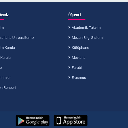
itemiz
Öğrenci
im
Akademik Takvim
aflarla Üniversitemiz
Mezun Bilgi Sistemi
im Kurulu
Kütüphane
 Kurulu
Mevlana
o
Farabi
Birimler
Erasmus
on Rehberi