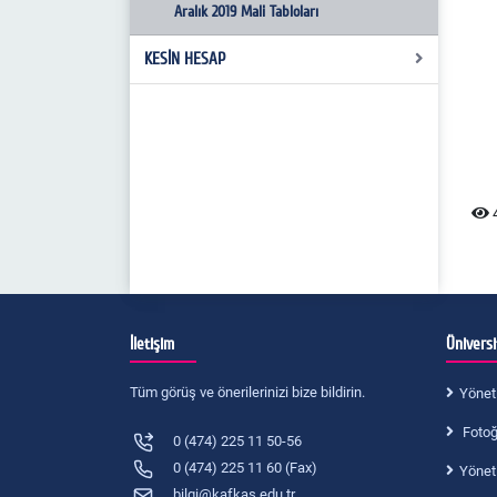
Aralık 2019 Mali Tabloları
KESİN HESAP
2018 Yılı Kesin Hesabı
4
İletişim
Ünivers
Tüm görüş ve önerilerinizi bize bildirin.
Yönet
Fotoğr
0 (474) 225 11 50-56
0 (474) 225 11 60 (Fax)
Yönet
bilgi@kafkas.edu.tr