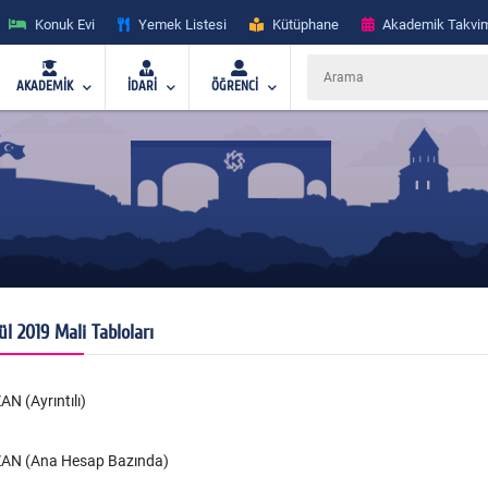
Konuk Evi
Yemek Listesi
Kütüphane
Akademik Takvi
AKADEMİK
İDARİ
ÖĞRENCİ
ül 2019 Mali Tabloları
AN (Ayrıntılı)
AN (Ana Hesap Bazında)