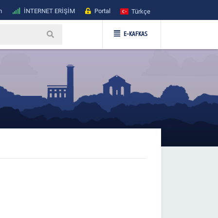
m
İNTERNET ERİŞİM
Portal
Türkçe
E-KAFKAS