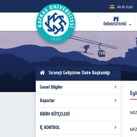
Akıllı Kart
ÜNİVERSİTEMİZ
Strateji Geliştirme Daire Başkanlığı
Genel Bilgiler
Eyl
Raporlar
Görüş Yazıları
MİZ
Uyum Eylem Planı
BİRİM BÜTÇELERİ
Faaliyet Raporları
Maaş ve Yük Hesabı
Kamu Yat. İz. ve Değ. Rap.
İÇ KONTROL
MİZ