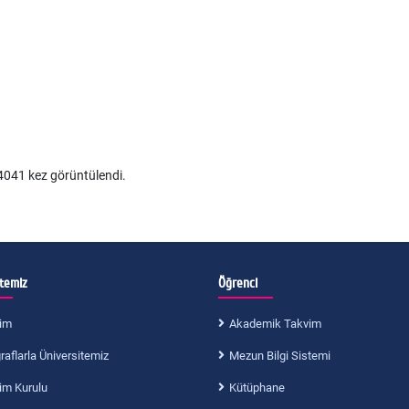
041 kez görüntülendi.
itemiz
Öğrenci
im
Akademik Takvim
aflarla Üniversitemiz
Mezun Bilgi Sistemi
im Kurulu
Kütüphane