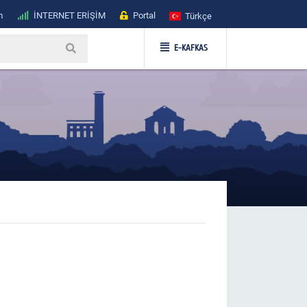
m
İNTERNET ERİŞİM
Portal
Türkçe
E-KAFKAS