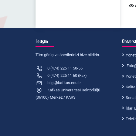
4
İletişim
Ünivers
Tüm görüş ve önerilerinizi bize bildirin.
Yönet
Fotoğr
0 (474) 225 11 50-56
0 (474) 225 11 60 (Fax)
Yönet
bilgi@kafkas.edu.tr
Kalite
Kafkas Üniversitesi Rektörlüğü
(36100) Merkez / KARS
Senat
İdari 
Telef