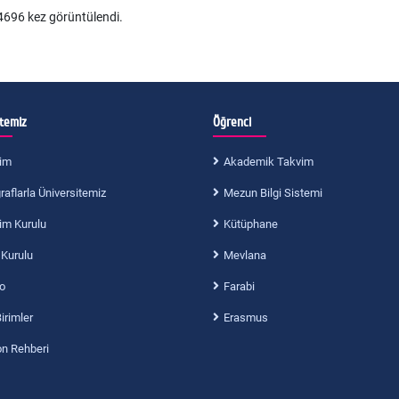
696 kez görüntülendi.
itemiz
Öğrenci
im
Akademik Takvim
aflarla Üniversitemiz
Mezun Bilgi Sistemi
im Kurulu
Kütüphane
 Kurulu
Mevlana
o
Farabi
Birimler
Erasmus
on Rehberi