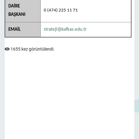
DAİRE
0 (474) 225 11 71
BAŞKANI
EMAİL
strateji@kafkas.edu.tr
1655 kez görüntülendi.