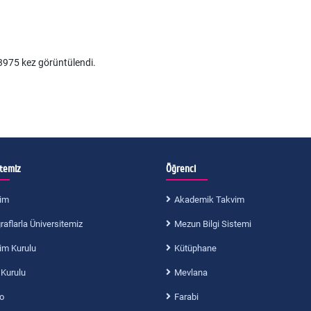
975 kez görüntülendi.
itemiz
Öğrenci
im
Akademik Takvim
aflarla Üniversitemiz
Mezun Bilgi Sistemi
im Kurulu
Kütüphane
 Kurulu
Mevlana
o
Farabi