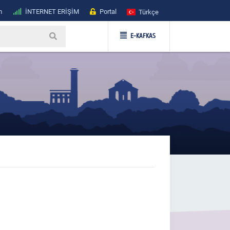
m
İNTERNET ERİŞİM
Portal
Türkçe
E-KAFKAS