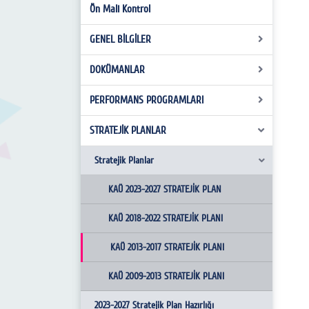
Kurumsal M. D. ve B. Rap.
Ön Mali Kontrol
GÖREV TANIMLARI
KAÜ AYRINTILI FİNANSMAN PROGRAMI
İŞ AKIŞ SÜRECİ
GENEL BİLGİLER
Birim Faaliyet Raporu
DOKÜMANLAR
TARİHÇE
MİSYON & VİZYON
PERFORMANS PROGRAMLARI
MEVZUAT
TEMEL DEĞERLER
STRATEJİK PLANLAR
PERFORMANS PROGRAMI
GÖREV VE YETKİLER
PERFORMANS PROGRAMI HAZIRLAMA REHBERİ
Stratejik Planlar
ORGANİZASYON ŞEMASI
KAÜ 2023-2027 STRATEJİK PLAN
PERSONELİMİZ
KAÜ 2018-2022 STRATEJİK PLANI
KAÜ 2013-2017 STRATEJİK PLANI
KAÜ 2009-2013 STRATEJİK PLANI
2023-2027 Stratejik Plan Hazırlığı