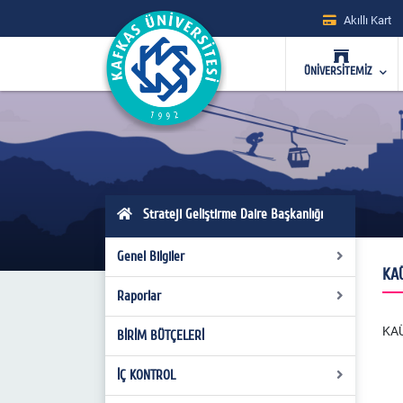
Akıllı Kart
ÜNİVERSİTEMİZ
Strateji Geliştirme Daire Başkanlığı
Genel Bilgiler
KAÜ
Raporlar
Görüş Yazıları
KAÜ
Uyum Eylem Planı
BİRİM BÜTÇELERİ
Faaliyet Raporları
Maaş ve Yük Hesabı
Kamu Yat. İz. ve Değ. Rap.
İÇ KONTROL