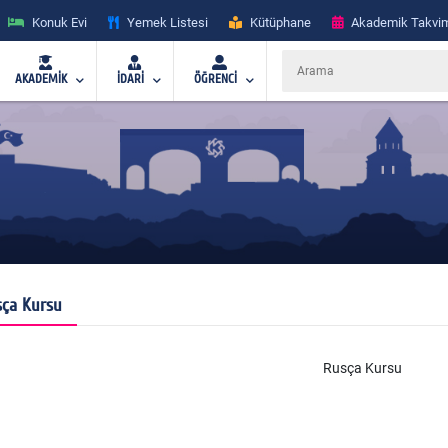
Konuk Evi
Yemek Listesi
Kütüphane
Akademik Takvi
AKADEMİK
İDARİ
ÖĞRENCİ
ça Kursu
Rusça Kursu