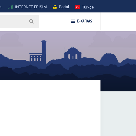
m
İNTERNET ERİŞİM
Portal
Türkçe
E-KAFKAS