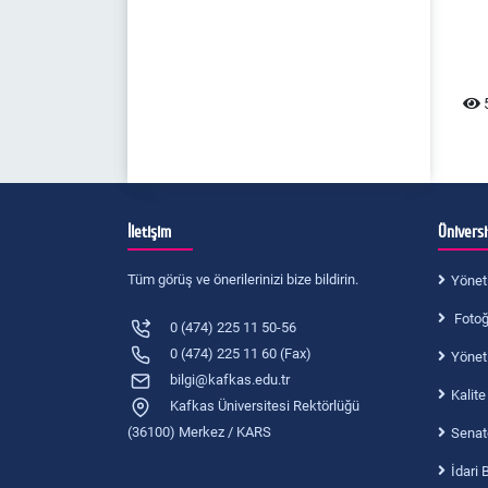
Yönetmelik
Nezaket Kuralları
5
İletişim
Ünivers
Tüm görüş ve önerilerinizi bize bildirin.
Yönet
Fotoğr
0 (474) 225 11 50-56
0 (474) 225 11 60 (Fax)
Yönet
bilgi@kafkas.edu.tr
Kalite
Kafkas Üniversitesi Rektörlüğü
(36100) Merkez / KARS
Senat
İdari 