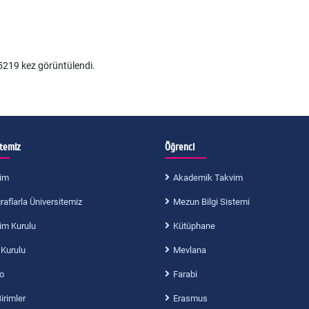
219 kez görüntülendi.
itemiz
Öğrenci
im
Akademik Takvim
aflarla Üniversitemiz
Mezun Bilgi Sistemi
im Kurulu
Kütüphane
 Kurulu
Mevlana
o
Farabi
Birimler
Erasmus