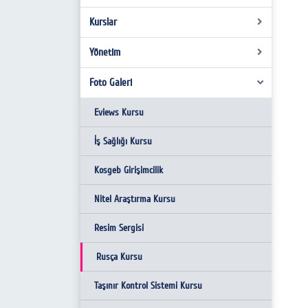
2017-2018 DÖNEMİ FAALİYETLERİMİZ
Kurslar
Kalite Anlayışımız
2018-2019 DÖNEMİ FAALİYETLERİMİZ
Stratejimiz
Yönetim
Kurslarımız
2019-2020 DÖNEMİ FAALİYETLERİMİZ
Temel Değerlerimiz
Foto Galeri
Kurullar
2021-2022 DÖNEMİ FAALİYETLERİMİZ
Misyonumuz
Personel
Eviews Kursu
Vizyonumuz
Koordinatörler
İş Sağlığı Kursu
Faaliyet Alanlarımız
Kosgeb Girişimcilik
Müdürlerimiz
Nitel Araştırma Kursu
Resim Sergisi
Rusça Kursu
Taşınır Kontrol Sistemi Kursu