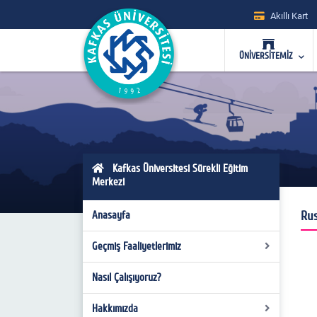
Akıllı Kart
ÜNİVERSİTEMİZ
Kafkas Üniversitesi Sürekli Eğitim
Merkezi
Rus
Anasayfa
Geçmiş Faaliyetlerimiz
Nasıl Çalışıyoruz?
2015-2016 DÖNEMİ FAALİYETLERİMİZ
2016-2017 DÖNEMİ FAALİYETLERİMİZ
Hakkımızda