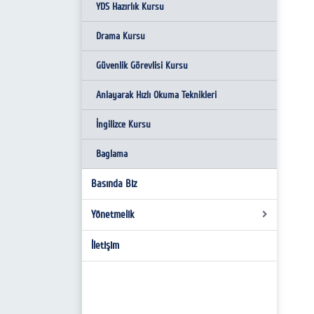
YDS Hazırlık Kursu
Drama Kursu
Güvenlik Görevlisi Kursu
Anlayarak Hızlı Okuma Teknikleri
İngilizce Kursu
Baglama
Basında Biz
Yönetmelik
İletişim
Yönetmelik
Akademik ve İdari Personel Görev
Tanımları