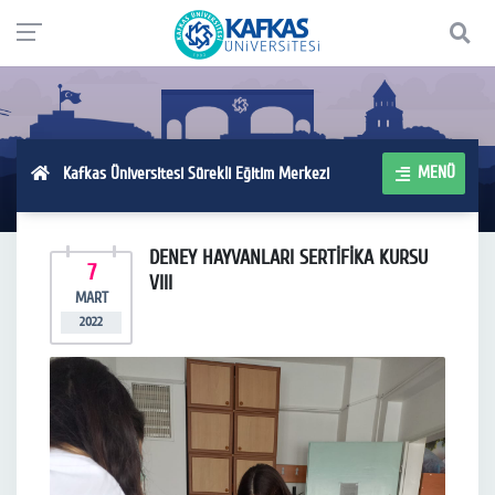
MENÜ
Kafkas Üniversitesi Sürekli Eğitim Merkezi
DENEY HAYVANLARI SERTİFİKA KURSU
7
VIII
MART
2022