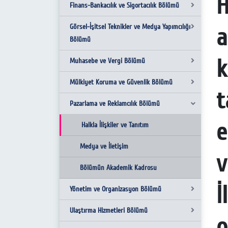
H
Yüksekokul Kurulu
Komisyonlar ve Görevlendirmeler
Finans-Bankacılık ve Sigortacılık Bölümü
Büro Yönetimi ve Yönetici Asistanlığı
Misyon-Vizyon
Akademik Kadro
Görsel-İşitsel Teknikler ve Medya Yapımcılığı
Bölümün Akademik Kadrosu
Bankacılık ve Sigortacılık
Bölümü
İdari Personel
Danışmanlık ve Koordinatörlükler
Ofis Teknolojileri ve Veri Yönetimi
Bölümün Akademik Kadrosu
k
Muhasebe ve Vergi Bölümü
Programı
Radyo ve Televizyon Programcılığı
Kalite Komisyonu Anasayfa
Mülkiyet Koruma ve Güvenlik Bölümü
Bölümün Akademik Kadrosu
Muhasebe ve Vergi Uygulamaları
İç ve Dış Paydaşlarımız
t
Pazarlama ve Reklamcılık Bölümü
Bölümün Akademik Kadrosu
Özel Güvenlik ve Koruma
e
Bölümün Akademik Kadrosu
Halkla İlişkiler ve Tanıtım
Medya ve İletişim
v
Bölümün Akademik Kadrosu
Yönetim ve Organizasyon Bölümü
Ulaştırma Hizmetleri Bölümü
İşletme Yönetimi
o