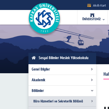
Akıllı Kart
ÜNİVERSİTEMİZ
Sosyal Bilimler Meslek Yüksekokulu
Genel Bilgiler
Hal
Akademik
Genel Tanıtım
Yönetim
Bölümler
Ek Ders Formu (Güncel)
Yönetim Kurulu
Sınav Yükü Formu (Güncel)
Büro Hizmetleri ve Sekreterlik Bölümü