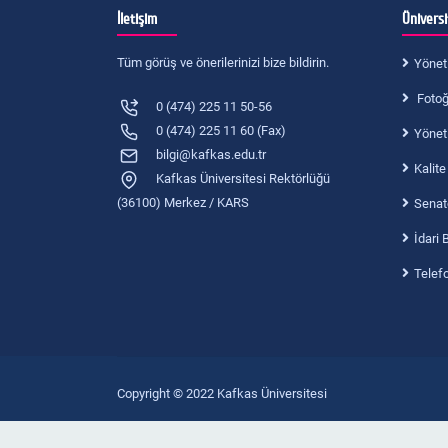
İletişim
Ünivers
Tüm görüş ve önerilerinizi bize bildirin.
Yönet
Fotoğr
0 (474) 225 11 50-56
0 (474) 225 11 60 (Fax)
Yönet
bilgi@kafkas.edu.tr
Kalite
Kafkas Üniversitesi Rektörlüğü
(36100) Merkez / KARS
Senat
İdari 
Telef
Copyright © 2022 Kafkas Üniversitesi