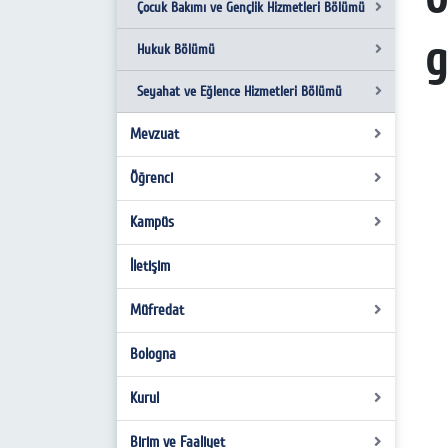
Çocuk Bakımı ve Gençlik Hizmetleri Bölümü
İnsan Kaynakları Yönetimi
Posta Hizmetleri Programı
g
Hukuk Bölümü
Bölümün Akademik Kadrosu
Bölümün Akademik Kadrosu
Çocuk Gelişimi Programı
Seyahat ve Eğlence Hizmetleri Bölümü
Bölümün Akademik Kadrosu
Ceza İnfaz ve Güvenlik Hizmetleri
Programı
Mevzuat
Turist Rehberliği
Bölümün Akademik Kadrosu
Bölümün Akademik Kadrosu
Öğrenci
Akademik
Öğrenci
Kampüs
Dilekçe ve Formlar
Öğrenci Numarası Sorgulama
İletişim
Barınma
Akademik Kariyer Danışmanları
Beslenme
Müfredat
Ulaşım
Bologna
Ders İçerikleri
Kurul
Birim ve Faaliyet
Yönetim Kurulu Kararları