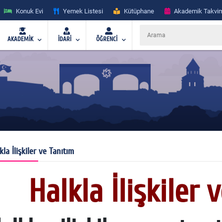
Konuk Evi
Yemek Listesi
Kütüphane
Akademik Takvi
AKADEMİK
İDARİ
ÖĞRENCİ
kla İlişkiler ve Tanıtım
Halkla İlişkiler 