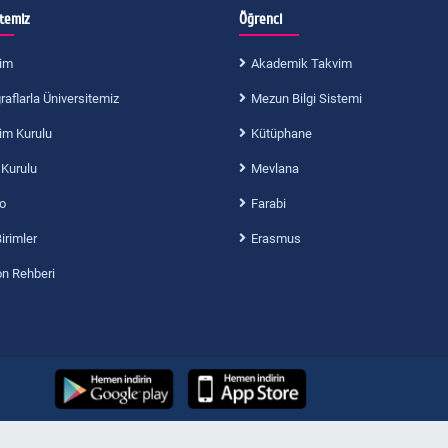
itemiz
Öğrenci
im
Akademik Takvim
aflarla Üniversitemiz
Mezun Bilgi Sistemi
im Kurulu
Kütüphane
 Kurulu
Mevlana
o
Farabi
Birimler
Erasmus
on Rehberi