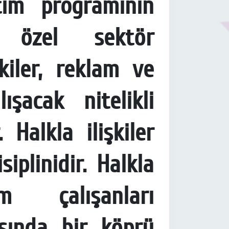
ıtım programının
özel sektör
şkiler, reklam ve
ışacak nitelikli
 Halkla ilişkiler
siplinidir. Halkla
m çalışanları
sında bir köprü