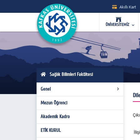
Akıllı Kart
ÜNİVERSİTEMİZ
Sağlık Bilimleri Fakültesi
Genel
Dil
Mezun Öğrenci
Tarihçe
Çıkı
Misyon-Vizyon
Akademik Kadro
Olanaklar
ETİK KURUL
İliş