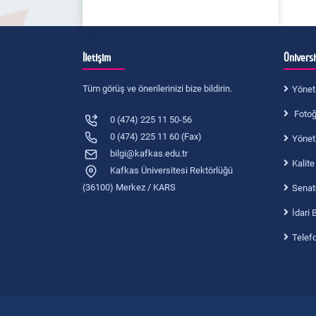
İletişim
Ünivers
Tüm görüş ve önerilerinizi bize bildirin.
Yönet
Fotoğr
0 (474) 225 11 50-56
0 (474) 225 11 60 (Fax)
Yönet
bilgi@kafkas.edu.tr
Kalite
Kafkas Üniversitesi Rektörlüğü
(36100) Merkez / KARS
Senat
İdari 
Telef