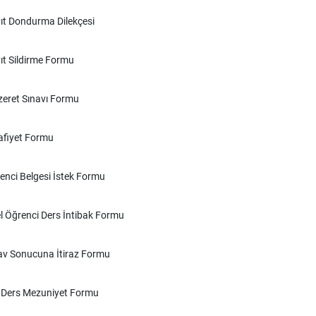
ıt Dondurma Dilekçesi
ıt Sildirme Formu
eret Sınavı Formu
fiyet Formu
enci Belgesi İstek Formu
l Öğrenci Ders İntibak Formu
av Sonucuna İtiraz Formu
 Ders Mezuniyet Formu