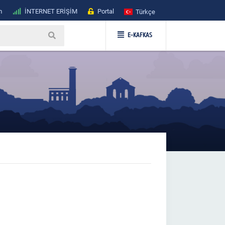
m
İNTERNET ERİŞİM
Portal
Türkçe
E-KAFKAS