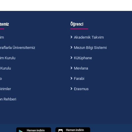
itemiz
Öğrenci
im
Akademik Takvim
aflarla Üniversitemiz
Mezun Bilgi Sistemi
im Kurulu
Kütüphane
 Kurulu
Mevlana
o
Farabi
Birimler
Erasmus
on Rehberi