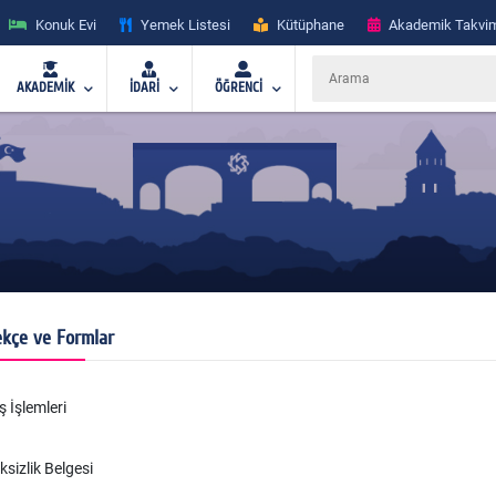
Konuk Evi
Yemek Listesi
Kütüphane
Akademik Takvi
AKADEMİK
İDARİ
ÖĞRENCİ
ekçe ve Formlar
ş İşlemleri
iksizlik Belgesi