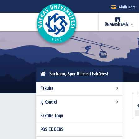
Akıllı Kart
ÜNİVERSİTEMİZ
Sarıkamış Spor Bilimleri Fakültesi
Fakülte
İç Kontrol
Genel Bilgiler
H
Misyon-Vizyon
Fakülte Logo
Organizasyon Şeması
Fakülte Yönetimi
Görev Tanımları
PBS EK DERS