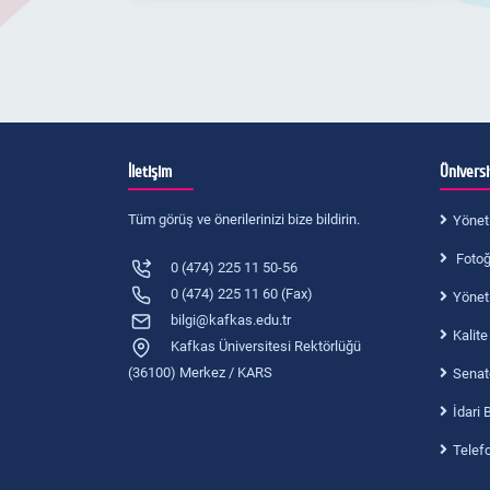
Öğrenci İşleri
Öğrenci Konseyi
Dış İlişkiler Birimi
İletişim
Ünivers
Kulüpler
Tüm görüş ve önerilerinizi bize bildirin.
Yönet
Engelli Öğrenciler
Fotoğr
0 (474) 225 11 50-56
Kanunlar
0 (474) 225 11 60 (Fax)
Yönet
Yönergeler
bilgi@kafkas.edu.tr
Kalite
Kafkas Üniversitesi Rektörlüğü
Öğrenci Mezun Portalı
(36100) Merkez / KARS
Senat
Harf Not Karşılıkları
İdari 
Telef
YÖK Not Dönüşüm Tablosu