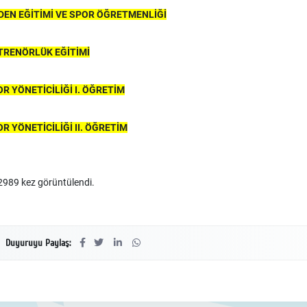
EN EĞİTİMİ VE SPOR ÖĞRETMENLİĞİ
TRENÖRLÜK EĞİTİMİ
R YÖNETİCİLİĞİ I. ÖĞRETİM
R YÖNETİCİLİĞİ II. ÖĞRETİM
989 kez görüntülendi.
Duyuruyu Paylaş: