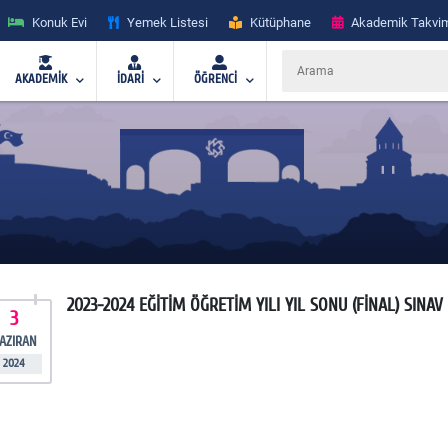
Konuk Evi
Yemek Listesi
Kütüphane
Akademik Takvi
AKADEMİK
İDARİ
ÖĞRENCİ
2023-2024 EĞİTİM ÖĞRETİM YILI YIL SONU (FİNAL) SINA
3
AZIRAN
2024