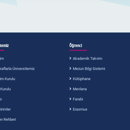
itemiz
Öğrenci
im
Akademik Takvim
aflarla Üniversitemiz
Mezun Bilgi Sistemi
im Kurulu
Kütüphane
 Kurulu
Mevlana
o
Farabi
Birimler
Erasmus
on Rehberi